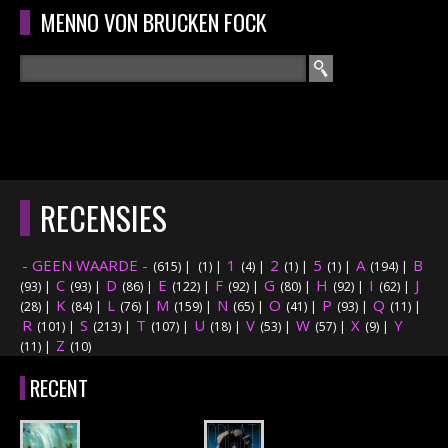
Overslaan en naar de algemene inhoud gaan
MENNO VON BRUCKEN FOCK
Zoeken
ZOEKVELD
HOME
HOOFDMENU
RECENSIES
CURRICULUM
- GEEN WAARDE -
1
2
5
A
B
(615)
|
(1)
|
(4)
|
(1)
|
(1)
|
(194)
|
RECENSIES
C
D
E
F
G
H
I
J
(93)
|
(93)
|
(86)
|
(122)
|
(92)
|
(80)
|
(92)
|
(62)
|
K
L
M
N
O
P
Q
(28)
|
(84)
|
(76)
|
(159)
|
(65)
|
(41)
|
(93)
|
(11)
|
R
S
T
INTERVIEWS
U
V
W
X
Y
(101)
|
(213)
|
(107)
|
(18)
|
(53)
|
(57)
|
(9)
|
Z
(11)
|
(10)
CONCERTEN
RECENT
CONCERTFOTO'S