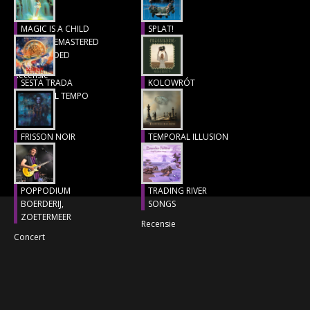
CONCERTBEZOEK
MAGIC IS A CHILD
SPLAT!
(1977), REMASTERED
Recensie
LINKS
& EXTENDED
Recensie
SESTA TRADA
KOLOWRÓT
LUNGO IL TEMPO
Recensie
Recensie
FRISSON NOIR
TEMPORAL ILLUSION
Recensie
Recensie
POPPODIUM
TRADING RIVER
BOERDERIJ,
SONGS
ZOETERMEER
Recensie
Concert