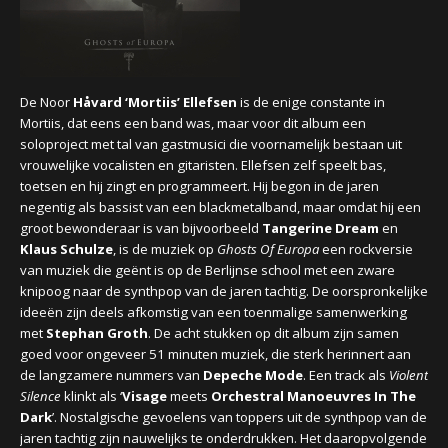
CONCERTBEZOEK
LINKS
De Noor
Håvard ‘Mortiis’ Ellefsen
is de enige constante in
Mortiis, dat eens een band was, maar voor dit album een
soloproject met tal van gastmusici die voornamelijk bestaan uit
vrouwelijke vocalisten en gitaristen. Ellefsen zelf speelt bas,
toetsen en hij zingt en programmeert. Hij begon in de jaren
negentig als bassist van een blackmetalband, maar omdat hij een
groot bewonderaar is van bijvoorbeeld
Tangerine Dream
en
Klaus Schulze
, is de muziek op
Ghosts Of Europa
een rockversie
van muziek die geënt is op de Berlijnse school met een zware
knipoog naar de synthpop van de jaren tachtig. De oorspronkelijke
ideeën zijn deels afkomstig van een toenmalige samenwerking
met
Stephan Groth
. De acht stukken op dit album zijn samen
goed voor ongeveer 51 minuten muziek, die sterk herinnert aan
de langzamere nummers van
Depeche Mode
. Een track als
Violent
Silence
klinkt als ‘
Visage
meets
Orchestral Manoeuvres In The
Dark
’. Nostalgische gevoelens van toppers uit de synthpop van de
jaren tachtig zijn nauwelijks te onderdrukken. Het daaropvolgende