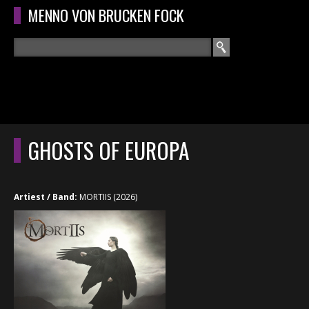
Overslaan en naar de algemene inhoud gaan
MENNO VON BRUCKEN FOCK
Zoeken
ZOEKVELD
HOME
HOOFDMENU
GHOSTS OF EUROPA
CURRICULUM
RECENSIES
Artiest / Band:
MORTIIS (2026)
INTERVIEWS
CONCERTEN
CONCERTFOTO'S