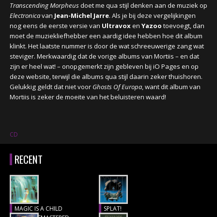
Transcending Morpheus
doet me qua stijl denken aan de muziek op
Electronica
van
Jean-Michel Jarre
. Als je bij deze vergelijkingen
nog eens de eerste versie van
Ultravox
en
Yazoo
toevoegt, dan
moet de muziekliefhebber een aardig idee hebben hoe dit album
klinkt. Het laatste nummer is door de wat schreeuwerige zang wat
steviger. Merkwaardig dat de vorige albums van Mortiis – en dat
zijn er heel wat! – onopgemerkt zijn gebleven bij iO Pages en op
deze website, terwijl die albums qua stijl daarin zeker thuishoren.
Gelukkig geldt dat niet voor
Ghosts Of Europa
, want dit album van
Mortiis is zeker de moeite van het beluisteren waard!
CD
RECENT
MAGIC IS A CHILD
SPLAT!