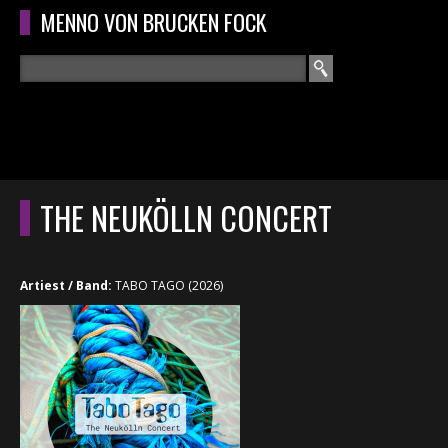
Overslaan en naar de algemene inhoud gaan
MENNO VON BRUCKEN FOCK
Zoeken
ZOEKVELD
HOME
HOOFDMENU
THE NEUKÖLLN CONCERT
CURRICULUM
RECENSIES
Artiest / Band:
TABO TAGO (2026)
INTERVIEWS
CONCERTEN
CONCERTFOTO'S