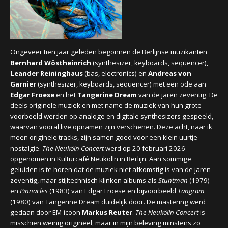
CONCERTBEZOEK
LINKS
Ongeveer tien jaar geleden begonnen de Berlijnse muzikanten
Bernhard Wöstheinrich
(synthesizer, keyboards, sequencer),
Leander Reininghaus
(bas, electronics) en
Andreas von
Garnier
(synthesizer, keyboards, sequencer) met een ode aan
Edgar Froese
en het
Tangerine Dream
van de jaren zeventig. De
deels originele muziek en met name de muziek van hun grote
voorbeeld werden op analoge en digitale synthesizers gespeeld,
waarvan vooral live opnamen zijn verschenen. Deze acht, naar ik
meen originele tracks, zijn samen goed voor een klein uurtje
nostalgie.
The Neuköln Concert
werd op 20 februari 2026
opgenomen in Kulturcafé Neukölln in Berlijn. Aan sommige
geluiden is te horen dat de muziek niet afkomstig is van de jaren
zeventig, maar stijltechnisch klinken albums als
Stuntman
(1979)
en
Pinnacles
(1983) van Edgar Froese en bijvoorbeeld
Tangram
(1980) van Tangerine Dream duidelijk door. De mastering werd
gedaan door EM-icoon
Markus Reuter
.
The Neukölln Concert
is
misschien weinig origineel, maar in mijn beleving minstens zo