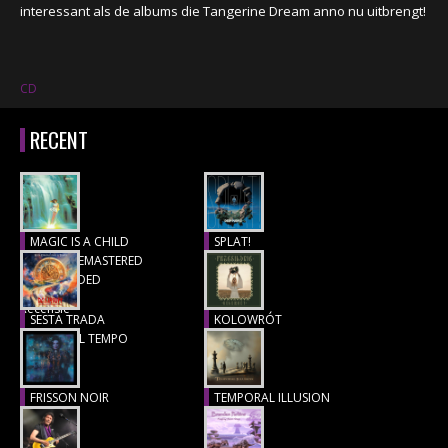
interessant als de albums die Tangerine Dream anno nu uitbrengt!
CD
RECENT
MAGIC IS A CHILD
SPLAT!
(1977), REMASTERED
Recensie
& EXTENDED
Recensie
SESTA TRADA
KOLOWRÓT
LUNGO IL TEMPO
Recensie
Recensie
FRISSON NOIR
TEMPORAL ILLUSION
Recensie
Recensie