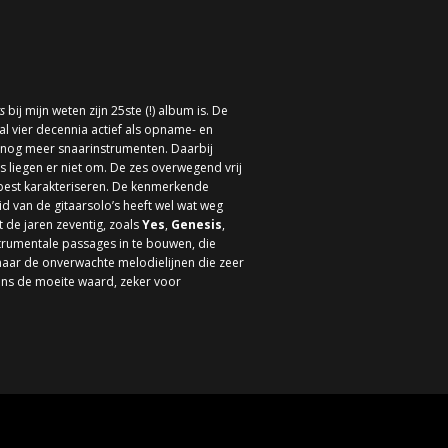
s
bij mijn weten zijn 25
ste
(!) album is. De
 al vier decennia actief als opname- en
en nog meer snaarinstrumenten. Daarbij
s liegen er niet om. De zes overwegend vrij
k best karakteriseren. De kenmerkende
 van de gitaarsolo’s heeft wel wat weg
t de jaren zeventig, zoals
Yes
,
Genesis
,
strumentale passages in te bouwen, die
 maar de onverwachte melodielijnen die zeer
szins de moeite waard, zeker voor