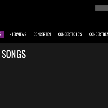
K
Zoeken
ZO
S
INTERVIEWS
CONCERTEN
CONCERTFOTO'S
CONCERTBE
R SONGS