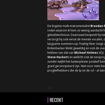
De Engelse multi-instrumentalist
Brendan 
reden waarom ik hem zo weinig aandacht heb g
geluidstechnicus. Daarnaast bespeelt hij n
verzorgt hij ook veruit de meeste vocalen,
langzame nummers op
Trading River Songs
z
Rickenbacker klinkt geweldig en ook de ov
hebben van dat van
Michael Holmes
(IQ).
Steve Hackett
en wellicht ook de neopro
zonder twijfel het luisterplezier positief 
goed geconcipieerd zijn. Niet voor niets he
progliefhebbers die de lp en de cd – al da
CD
RECENT