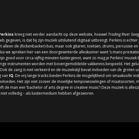
Perkins
kreeg niet eerder aandacht op deze website, hoewel
Trading River Song
egeven, is dat hij zijn muziek uitsluitend digitaal uitbrengt. Perkins is echter
iet alleen de (Rickenbacker)-bas, maar ook gitaren, toetsen, drums, percussie 
 dus we spreken hier van een doorgewinterde alleskunner want ’s mans prestatie
ijn goed voor circa vijftig minuten luistergenot, want zo mag je Perkins’ muzie
erige instrumenten worden met bovengemiddelde vakkennis bespeeld. Het geluid
 Ook de zang is niet verkeerd en de muziekstijl bevat invloeden van de groten ui
g van
IQ
. De vrij lange tracks bieden Perkins de mogelijkheid om smaakvolle in
beïnvloeden. Het zijn niet zozeer de moeilijke tempowisselingen of maatsoorten,
eft de man een ‘bachelor of arts degree in creative music’! Deze muziek is alle
n niet volledig – als luistermedium hebben afgezworen.