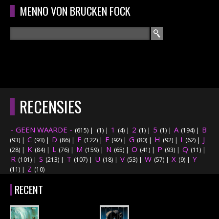
Overslaan en naar de algemene inhoud gaan
MENNO VON BRUCKEN FOCK
Zoeken
ZOEKVELD
HOME
HOOFDMENU
RECENSIES
CURRICULUM
- GEEN WAARDE -
1
2
5
A
B
(615)
|
(1)
|
(4)
|
(1)
|
(1)
|
(194)
|
RECENSIES
C
D
E
F
G
H
I
J
(93)
|
(93)
|
(86)
|
(122)
|
(92)
|
(80)
|
(92)
|
(62)
|
K
L
M
N
O
P
Q
(28)
|
(84)
|
(76)
|
(159)
|
(65)
|
(41)
|
(93)
|
(11)
|
R
S
T
INTERVIEWS
U
V
W
X
Y
(101)
|
(213)
|
(107)
|
(18)
|
(53)
|
(57)
|
(9)
|
Z
(11)
|
(10)
CONCERTEN
RECENT
CONCERTFOTO'S