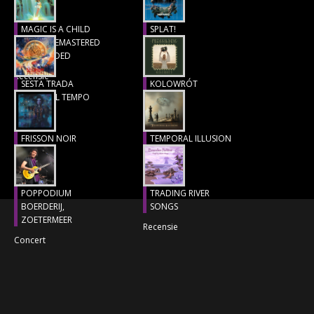
CONCERTBEZOEK
MAGIC IS A CHILD
SPLAT!
(1977), REMASTERED
Recensie
LINKS
& EXTENDED
Recensie
SESTA TRADA
KOLOWRÓT
LUNGO IL TEMPO
Recensie
Recensie
FRISSON NOIR
TEMPORAL ILLUSION
Recensie
Recensie
POPPODIUM
TRADING RIVER
BOERDERIJ,
SONGS
ZOETERMEER
Recensie
Concert