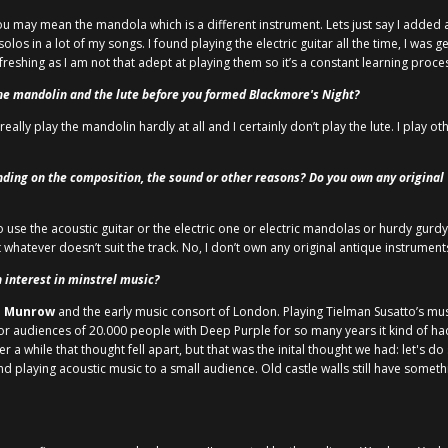
. You may mean the mandola which is a different instrument. Lets just say I adde
solos in a lot of my songs. I found playing the electric guitar all the time, I was 
reshing as I am not that adept at playing them so it’s a constant learning proce
 the mandolin and the lute before you formed Blackmore's Night?
’t really play the mandolin hardly at all and I certainly don’t play the lute. I play
ing on the composition, the sound or other reasons? Do you own any original '
 use the acoustic guitar or the electric one or electric mandolas or hurdy gurdy
atever doesn’t suit the track. No, I don’t own any original antique instrument
 interest in minstrel music?
d Munrow
and the early music consort of London. Playing Tielman Susatto’s musi
r audiences of 20.000 people with Deep Purple for so many years it kind of had
r a while that thought fell apart, but that was the inital thought we had: let's d
nd playing acoustic music to a small audience. Old castle walls still have someth