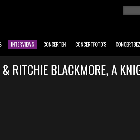
K
Zoeken
ZO
S
INTERVIEWS
CONCERTEN
CONCERTFOTO'S
CONCERTBE
 & RITCHIE BLACKMORE, A KNI