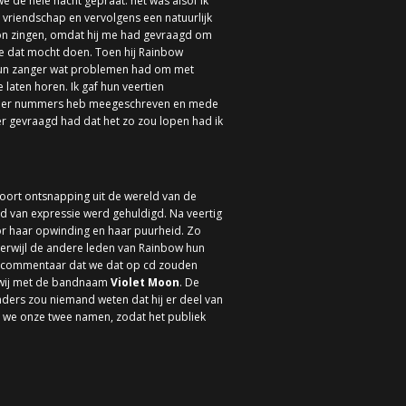
e de hele nacht gepraat: het was alsof ik
 vriendschap en vervolgens een natuurlijk
 kon zingen, omdat hij me had gevraagd om
ie dat mocht doen. Toen hij Rainbow
en hun zanger wat problemen had om met
 laten horen. Ik gaf hun veertien
op vier nummers heb meegeschreven en mede
r gevraagd had dat het zo zou lopen had ik
soort ontsnapping uit de wereld van de
eid van expressie werd gehuldigd. Na veertig
or haar opwinding en haar puurheid. Zo
 terwijl de andere leden van Rainbow hun
 als commentaar dat we dat op cd zouden
 wij met de bandnaam
Violet Moon
. De
nders zou niemand weten dat hij er deel van
n we onze twee namen, zodat het publiek