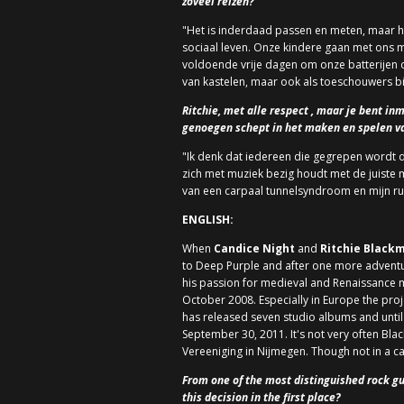
zoveel reizen?
"Het is inderdaad passen en meten, maar h
sociaal leven. Onze kindere gaan met ons
voldoende vrije dagen om onze batterijen o
van kastelen, maar ook als toeschouwers bij
Ritchie, met alle respect , maar je bent in
genoegen schept in het maken en spelen v
"Ik denk dat iedereen die gegrepen wordt d
zich met muziek bezig houdt met de juiste mo
van een carpaal tunnelsyndroom en mijn rug
ENGLISH:
When
Candice Night
and
Ritchie Black
to Deep Purple and after one more adventu
his passion for medieval and Renaissance mu
October 2008. Especially in Europe the proj
has released seven studio albums and until
September 30, 2011. It's not very often Bla
Vereeniging in Nijmegen. Though not in a cast
From one of the most distinguished rock gu
this decision in the first place?