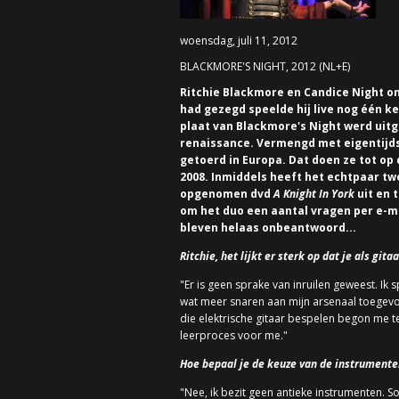
woensdag, juli 11, 2012
BLACKMORE'S NIGHT, 2012 (NL+E)
Ritchie Blackmore en Candice Night o
had gezegd speelde hij live nog één ke
plaat van Blackmore's Night werd uitg
renaissance. Vermengd met eigentijd
getoerd in Europa. Dat doen ze tot op 
2008. Inmiddels heeft het echtpaar tw
opgenomen dvd
A Knight In York
uit en 
om het duo een aantal vragen per e-ma
bleven helaas onbeantwoord...
Ritchie, het lijkt er sterk op dat je als g
"Er is geen sprake van inruilen geweest. Ik
wat meer snaren aan mijn arsenaal toegevo
die elektrische gitaar bespelen begon me t
leerproces voor me."
Hoe bepaal je de keuze van de instrumenten
"Nee, ik bezit geen antieke instrumenten. S