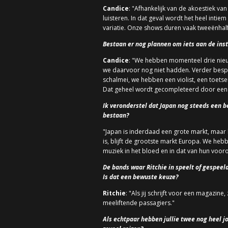
Candice
: "Afhankelijk van de akoestiek v
luisteren. In dat geval wordt het heel int
variatie. Onze shows duren vaak tweeënhalf t
Bestaan er nog plannen om iets aan de ins
Candice
: "We hebben momenteel drie nieu
we daarvoor nog niet hadden. Verder bespe
schalmei, we hebben een violist, een toetsen
Dat geheel wordt gecompleteerd door een 
Ik veronderstel dat Japan nog steeds een be
bestaan?
"Japan is inderdaad een grote markt, maar 
is, blijft de grootste markt Europa. We hebb
muziek in het bloed en in dat van hun vooro
De bands waar Ritchie in speelt of gespeel
Is dat een bewuste keuze?
Ritchie
: "Als jij schrijft voor een magazine
meeliftende passagiers."
Als echtpaar hebben jullie twee nog heel jo