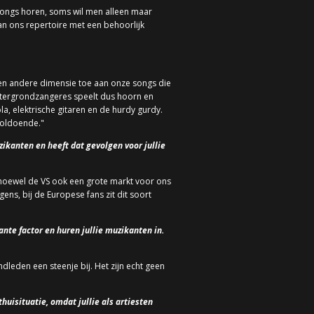
 songs horen, soms wil men alleen maar
an ons repertoire met een behoorlijk
en andere dimensie toe aan onze songs die
htergrondzangeres speelt dus hoorn en
la, elektrische gitaren en de hurdy gurdy.
voldoende."
zikanten en heeft dat gevolgen voor jullie
, hoewel de VS ook een grote markt voor ons
ens, bij de Europese fans zit dit soort
nte factor en huren jullie muzikanten in.
andleden een steenje bij. Het zijn echt geen
huisituatie, omdat jullie als artiesten