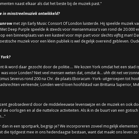
umenten naast elkaar als dat het beste bij de muziek past."
se in minstreelmuziek ontwikkeld?
Munrow
met zijn Early Music Consort Of London luisterde. Hij speelde muziek v
s. Met Deep Purple speelde ik steeds voor mensenmassa's van rond de 20.000 e
ls op een binnenplaats van een kasteel voor mijn part voor slechts vijftig man! 
oestische muziek voor een klein publiek is wel degelijk overeind gebleven. Oud
 York?
want ik word daar gezocht door de politie.... We kozen York omdat het een stad 
 was voor Londen? Niet veel mensen weten dat, omdat ik... uhh dit net verzonne
mus Severus rond 200 na Chr. de plaats Eboracum -York- uitgeroepen tot hoofd
 stadsrechten verleende; Londen werd toen hoofdstad van Brittania Superior, MvB
rocent geobsedeerd door de middeleeuwse levenswijze en de muziek en ook doo
al die oorlogen en al die nutteloze activiteiten. Als ik in de buurt van een gotisc
..."
r dan in een sportpark, begrijp je? We incorporeren zoveel mogelijk elementen ui
uit die tijdgeest mee in ons hedendaagse bestaan, want dat maakt ons leven zo