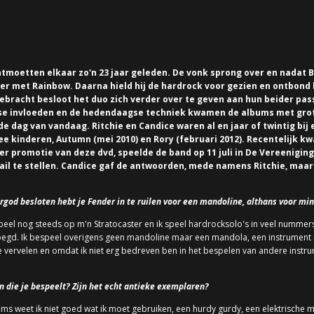
ntmoetten elkaar zo'n 23 jaar geleden. De vonk sprong over en nadat
er met Rainbow. Daarna hield hij de hardrock voor gezien en ontbond hi
ebracht besloot het duo zich verder over te geven aan hun beider pa
se invloeden en de hedendaagse techniek kwamen de albums met grot
de dag van vandaag. Ritchie en Candice waren al en jaar of twintig bij
ee kinderen, Autumn (mei 2010) en Rory (februari 2012). Recentelijk k
ter promotie van deze dvd, speelde de band op 11 juli in De Vereenigin
il te stellen. Candice gaf de antwoorden, mede namens Ritchie, maar
itaargod besloten hebt je Fender in te ruilen voor een mandoline, althans voor 
 speel nog steeds op m'n Stratocaster en ik speel hardrocksolo's in veel nummer
egd. Ik bespeel overigens geen mandoline maar een mandola, een instrument m
e vervelen en omdat ik niet erg bedreven ben in het bespelen van andere instru
 die je bespeelt? Zijn het echt antieke exemplaren?
oms weet ik niet goed wat ik moet gebruiken, een hurdy gurdy, een elektrische m