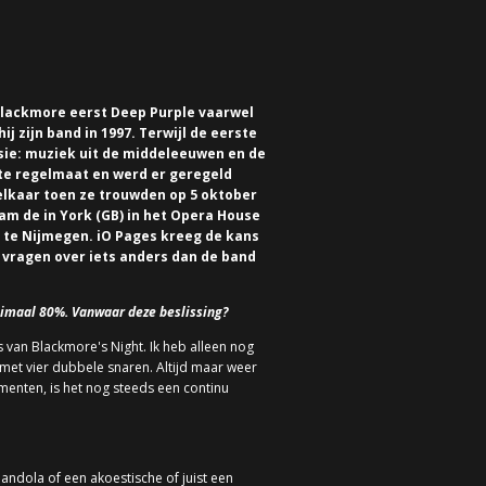
 Blackmore eerst Deep Purple vaarwel
j zijn band in 1997. Terwijl de eerste
ssie: muziek uit de middeleeuwen en de
e regelmaat en werd er geregeld
 elkaar toen ze trouwden op 5 oktober
wam de in York (GB) in het Opera House
g te Nijmegen. iO Pages kreeg de kans
 vragen over iets anders dan de band
minimaal 80%. Vanwaar deze beslissing?
s van Blackmore's Night. Ik heb alleen nog
et vier dubbele snaren. Altijd maar weer
menten, is het nog steeds een continu
andola of een akoestische of juist een