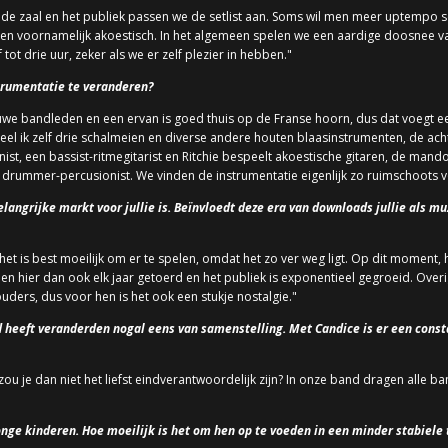
an de zaal en het publiek passen we de setlist aan. Soms wil men meer uptempo
iem en voornamelijk akoestisch. In het algemeen spelen we een aardige doosnee v
ot drie uur, zeker als we er zelf plezier in hebben."
trumentatie te veranderen?
we bandleden en een ervan is goed thuis op de Franse hoorn, dus dat voegt e
el ik zelf drie schalmeien en diverse andere houten blaasinstrumenten, de ac
ist, een bassist-ritmegitarist en Ritchie bespeelt akoestische gitaren, de mando
drummer-percusionist. We vinden de instrumentatie eigenlijk zo ruimschoots 
langrijke markt voor jullie is. Beïnvloedt deze era van downloads jullie als mu
het is best moeilijk om er te spelen, omdat het zo ver weg ligt. Op dit moment
en hier dan ook elk jaar getoerd en het publiek is exponentieel gegroeid. Overig
uders, dus voor hen is het ook een stukje nostalgie."
d heeft veranderden nogal eens van samenstelling. Met Candice is er een consta
, zou je dan niet het liefst eindverantwoordelijk zijn? In onze band dragen alle b
nge kinderen. Hoe moeilijk is het om hen op te voeden in een minder stabiele t