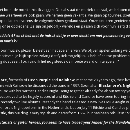
et loont de moeite zou ik zeggen. Ook al staat de muziek centraal, we hebben 
 mee waarheen we ook gaan. We nemen geen vakantie, we gaan op tournee, spe
p te laden alvorens de volgende show gepland staat. Onze kinderen genieten va
 onze optredens. Ze zijn ongelooflijk werelds en passen zich voor hun leeftijd
middels 67 en ik heb niet de indruk dat je er over denkt om met pensioen te gaa
an muziek?
oor muziek, plezier beleeft aan het spelen ervan. We blijven spelen zolang we 
tieven. Je blijft spelen zolang dat fysiek mogelijk is. Ik heb af en toe problem
 doet zeer. Toch vind ik het nog steeds de moeite waard om te spelen!"
more
, formerly of
Deep Purple
and
Rainbow
, met some 23 years ago, their liv
re with Rainbow he disbanded the band in 1997. Soon after
Blackmore's Nig
sic with his partner Candice Night. Being together already for about twenty year
ect proved to be hugely succesful and Ritchie and Candice have been touring in 
 recently two live albums. Recently the band released a new live DVD
A Knight In
ckmore's Night perform in the Netherlands, but on July 11 Ritchie and Candice pl
le, this building is very stylish and dates from 1882, but has been rebuilt in 191
itarists or guitar heroes, you seem to have traded your Fender for the Mandoli