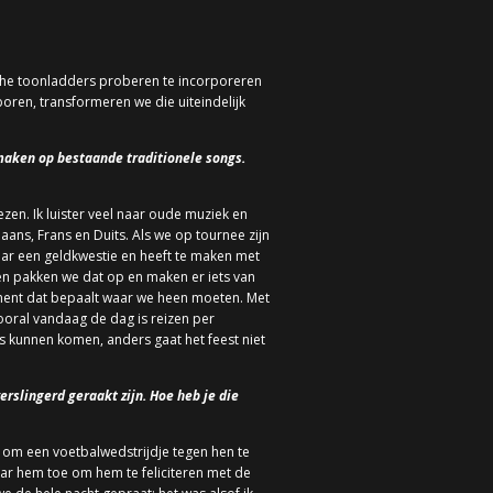
che toonladders proberen te incorporeren
oren, transformeren we die uiteindelijk
maken op bestaande traditionele songs.
en. Ik luister veel naar oude muziek en
ans, Frans en Duits. Als we op tournee zijn
maar een geldkwestie en heeft te maken met
ren pakken we dat op en maken er iets van
gement dat bepaalt waar we heen moeten. Met
Vooral vandaag de dag is reizen per
us kunnen komen, anders gaat het feest niet
rslingerd geraakt zijn. Hoe heb je die
g om een voetbalwedstrijdje tegen hen te
ar hem toe om hem te feliciteren met de