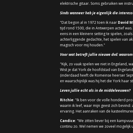
elektrische gitaar. Soms gebruiken we instr
Sinds wanneer heb je eigenlijk die interes
"Dat begon al in 1972 toen ik naar
David 
tijd rond 1500, die in Antwerpen actief wa
eens in een kleinere setting te spelen, zoa
achterliggende gedachte, het spelen van ak
magisch voor mij houden."
Voor wat betreft jullie nieuwe dvd: waarom
"Kijk, zo vaak spelen we niet in Engeland, 
Wist je dat York de hoofdstad van Engeland
(inderdaad heeft de Romeinse heerser Septi
en waarschijnlijk was hij het die York haar
Leven jullie echt als in de middeleeuwen?
Ritchie
: "Ik ben voor de volle honderd p
waarin ik leef, waar mijn geest zich bevind: 
ervaring. Het aanraken van de kasteelmuren
Candice
: "We zitten liever bij een kampvuu
continu zo. Wel nemen we zoveel mogelijk 