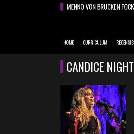
Overslaan en naar de algemene inhoud gaan
MENNO VON BRUCKEN FOC
HOME
CURRICULUM
RECENSIE
HOOFDMENU
CANDICE NIGHT