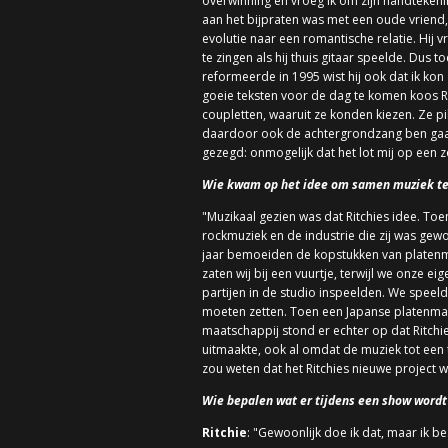
overwinning en vroeg ik om zijn handtekeni
aan het bijpraten was met een oude vriend,
evolutie naar een romantische relatie. Hij
te zingen als hij thuis gitaar speelde. Dus
reformeerde in 1995 wist hij ook dat ik ko
goeie teksten voor de dag te komen koos Rit
coupletten, waaruit ze konden kiezen. Ze 
daardoor ook de achtergrondzang ben gaan 
gezegd: onmogelijk dat het lot mij op een 
Wie kwam op het idee om samen muziek te
"Muzikaal gezien was dat Ritchies idee. To
rockmuziek en de industrie die zij was gewo
jaar bemoeiden de kopstukken van platenma
zaten wij bij een vuurtje, terwijl we onze
partijen in de studio inspeelden. We speeld
moeten zetten. Toen een Japanse platen
maatschappij stond er echter op dat Ritchi
uitmaakte, ook al omdat de muziek tot een
zou weten dat het Ritchies nieuwe project w
Wie bepalen wat er tijdens een show wordt
Ritchie
: "Gewoonlijk doe ik dat, maar ik b