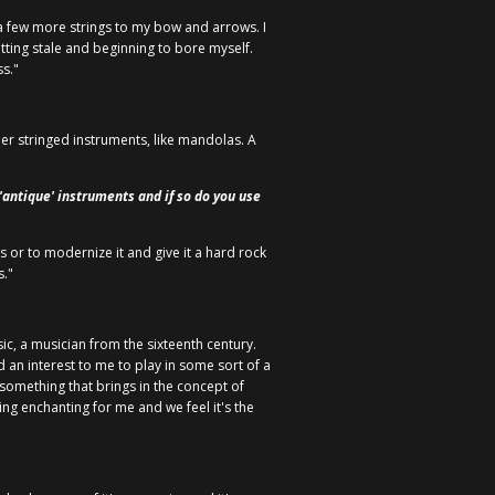
d a few more strings to my bow and arrows. I
getting stale and beginning to bore myself.
ss."
 other stringed instruments, like mandolas. A
antique' instruments and if so do you use
s or to modernize it and give it a hard rock
s."
c, a musician from the sixteenth century.
 an interest to me to play in some sort of a
o something that brings in the concept of
ing enchanting for me and we feel it's the