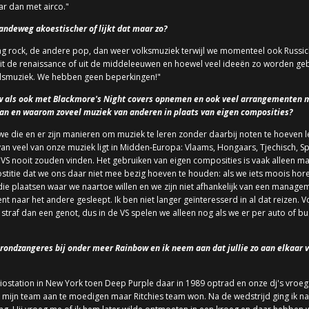
ar dan met airco."
ndeweg akoestischer of lijkt dat maar zo?
ag rock, de andere pop, dan weer volksmuziek terwijl we momenteel ook Russi
uit de renaissance of uit de middeleeuwen en hoewel veel ideeën zo worden geb
volsmuziek. We hebben geen beperkingen!"
ow als ook met Blackmore's Night covers opnemen en ook veel arrangementen 
aan en waarom zoveel muziek van anderen in plaats van eigen composities?
 die en er zijn manieren om muziek te leren zonder daarbij noten te hoeven lez
an veel van onze muziek ligt in Midden-Europa: Vlaams, Hongaars, Tjechisch, Spa
de VS nooit zouden vinden. Het gebruiken van eigen composities is vaak alleen 
ostitie dat we ons daar niet mee bezig hoeven te houden: als we iets moois ho
die plaatsen waar we naartoe willen en we zijn niet afhankelijk van een mana
 naar het andere gesleept. Ik ben niet langer geïnteresserd in al dat reizen. 
n straf dan een genot, dus in de VS spelen we alleen nog als we er per auto of b
grondzangeres bij onder meer Rainbow en ik neem aan dat jullie zo aan elkaar ve
adiostation in New York toen Deep Purple daar in 1989 optrad en onze dj's vroe
 mijn team aan te moedigen maar Ritchies team won. Na de wedstrijd ging ik na