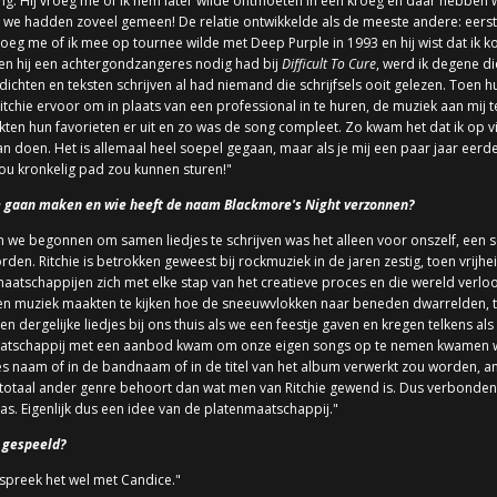
ng. Hij vroeg me of ik hem later wilde ontmoeten in een kroeg en daar hebben w
 we hadden zoveel gemeen! De relatie ontwikkelde als de meeste andere: eerst
 vroeg me of ik mee op tournee wilde met Deep Purple in 1993 en hij wist dat ik
 toen hij een achtergondzangeres nodig had bij
Difficult To Cure
, werd ik degene d
n dichten en teksten schrijven al had niemand die schrijfsels ooit gelezen. To
chie ervoor om in plaats van een professional in te huren, de muziek aan mij te
pikten hun favorieten er uit en zo was de song compleet. Zo kwam het dat ik 
doen. Het is allemaal heel soepel gegaan, maar als je mij een paar jaar eerde
zou kronkelig pad zou kunnen sturen!"
 gaan maken en wie heeft de naam Blackmore's Night verzonnen?
en we begonnen om samen liedjes te schrijven was het alleen voor onszelf, een 
rden. Ritchie is betrokken geweest bij rockmuziek in de jaren zestig, toen vrijh
atschappijen zich met elke stap van het creatieve proces en die wereld verlo
 eigen muziek maakten te kijken hoe de sneeuwvlokken naar beneden dwarrelden,
en dergelijke liedjes bij ons thuis als we een feestje gaven en kregen telkens
maatschappij met een aanbod kwam om onze eigen songs op te nemen kwamen
es naam of in de bandnaam of in de titel van het album verwerkt zou worden, a
 totaal ander genre behoort dan wat men van Ritchie gewend is. Dus verbonde
as. Eigenlijk dus een idee van de platenmaatschappij."
 gespeeld?
espreek het wel met Candice."