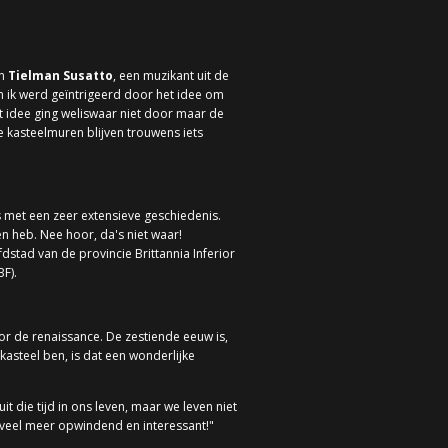
an
Tielman Susatto
, een muzikant uit de
n ik werd geïntrigeerd door het idee om
Dat idee ging weliswaar niet door maar de
e kasteelmuren blijven trouwens iets
is met een zeer extensieve geschiedenis.
n heb. Nee hoor, da's niet waar!
stad van de provincie Brittannia Inferior
F).
r de renaissance. De zestiende eeuw is,
h kasteel ben, is dat een wonderlijke
t die tijd in ons leven, maar we leven niet
 veel meer opwindend en interessant!"