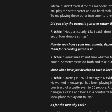
Ritchie: "I didn’t trade it for the mandolin
still play the Stratocaster and do hard rock 
To me playing these other instruments is ref
Did you play the acoustic guitar or rather
Ritchie
: "Not particularly. Like I said I don
set of four double strings."
How do you choose your instruments, depend
them for recording purposes?
Ritchie
: "Sometimes Im not sure whether to
sound. Sometimes we do both and take out wh
Since when have you developed such a keen
Ritchie
: "Starting in 1972 listening to
Davi
He worked in Antwerp. I had been playing fo
courtyard of a castle even to 50 people. Afte
being in a castle and being in a courtyard a
ideal place to play our music."
As for the DVD why York?