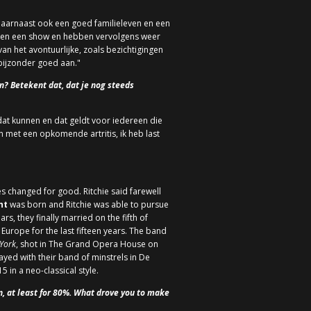
daarnaast ook een goed familieleven en een
len een show en hebben vervolgens weer
n het avontuurlijke, zoals bezichtigingen
 bijzonder goed aan."
n? Betekent dat, dat je nog steeds
dat kunnen en dat geldt voor iedereen die
en met een opkomende artritis, ik heb last
es changed for good. Ritchie said farewell
ht
was born and Ritchie was able to pursue
s, they finally married on the fifth of
Europe for the last fifteen years. The band
 York
, shot in The Grand Opera House on
ayed with their band of minstrels in De
5 in a neo-classical style.
n, at least for 80%. What drove you to make