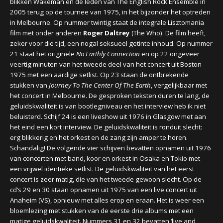
blikken Wakeman en de leden van The English Rock Ensemble in
2005 terug op de tournee van 1975, in het bijzonder het optreden
in Melbourne. Op nummer twintig staat de integrale Lisztomania
film met onder anderen
Roger Daltrey
(The Who). De film heeft,
zeker voor die tijd, een nogal seksueel getinte inhoud. Op nummer
21 staat het originele
No Earthly Connection
en op 22 ongeveer
veertig minuten van het tweede deel van het concert uit Boston
1975 met een aardige setlist. Op 23 staan de ontbrekende
stukken van
Journey To The Center Of The Earth
, vergelijkbaar met
het concert in Melbourne. De gesproken teksten duren te lang, de
geluidskwaliteit is van bootlegniveau en het interview heb ik niet
beluisterd. Schijf 24 is een liveshow uit 1976 in Glasgow met aan
het eind een kort interview. De geluidskwaliteit is ronduit slecht:
erg blikkerig en het orkest en de zang zijn amper te horen.
Schandalig! De volgende vier schijven bevatten opnamen uit 1976
van concerten met band, koor en orkest in Osaka en Tokio met
een vrijwel identieke setlist. De geluidskwaliteit van het eerst
concert is zeer matig, die van het tweede gewoon slecht. Op de
cd’s 29 en 30 staan opnamen uit 1975 van een live concert uit
Anaheim (VS), opnieuw met alles erop en eraan. Het is weer een
bloemlezing met stukken van de eerste drie albums met een
matige geluidskwaliteit. Nummers 31 en 32 bevatten ‘live and