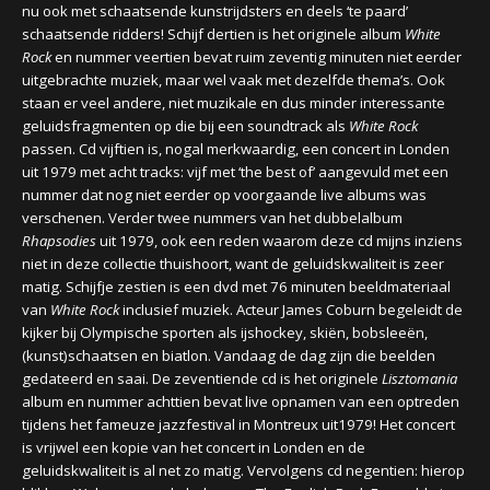
nu ook met schaatsende kunstrijdsters en deels ‘te paard’
schaatsende ridders! Schijf dertien is het originele album
White
Rock
en nummer veertien bevat ruim zeventig minuten niet eerder
uitgebrachte muziek, maar wel vaak met dezelfde thema’s. Ook
staan er veel andere, niet muzikale en dus minder interessante
geluidsfragmenten op die bij een soundtrack als
White Rock
passen. Cd vijftien is, nogal merkwaardig, een concert in Londen
uit 1979 met acht tracks: vijf met ‘the best of’ aangevuld met een
nummer dat nog niet eerder op voorgaande live albums was
verschenen. Verder twee nummers van het dubbelalbum
Rhapsodies
uit 1979, ook een reden waarom deze cd mijns inziens
niet in deze collectie thuishoort, want de geluidskwaliteit is zeer
matig. Schijfje zestien is een dvd met 76 minuten beeldmateriaal
van
White Rock
inclusief muziek. Acteur James Coburn begeleidt de
kijker bij Olympische sporten als ijshockey, skiën, bobsleeën,
(kunst)schaatsen en biatlon. Vandaag de dag zijn die beelden
gedateerd en saai. De zeventiende cd is het originele
Lisztomania
album en nummer achttien bevat live opnamen van een optreden
tijdens het fameuze jazzfestival in Montreux uit1979! Het concert
is vrijwel een kopie van het concert in Londen en de
geluidskwaliteit is al net zo matig. Vervolgens cd negentien: hierop