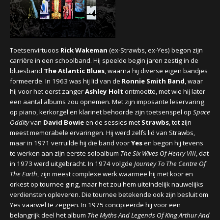
CONCERTBEZOEK
LINKS
Toetsenvirtuoos
Rick Wakeman
(ex-Strawbs, ex-Yes) begon zijn
carrière in een schoolband. Hij speelde begin jaren zestig in de
bluesband
The Atlantic Blues
, waarna hij diverse eigen bandjes
formeerde. In 1963 was hij lid van de
Ronnie Smith Band
, waar
hij voor het eerst zanger
Ashley Holt
ontmoette, met wie hij later
een aantal albums zou opnemen. Met zijn imposante leservaring
op piano, kerkorgel en klarinet behoorde zijn toetsenspel op
Space
Oddity
van
David Bowie
en de sessies met
Strawbs
, tot zijn
meest memorabele ervaringen. Hij werd zelfs lid van Strawbs,
maar in 1971 verruilde hij die band voor
Yes
en begon hij tevens
te werken aan zijn eerste soloalbum
The Six Wives Of Henry VIII
, dat
in 1973 werd uitgebracht. In 1974 volgde
Journey To The Centre Of
The Earth
, zijn meest complexe werk waarmee hij met koor en
orkest op tournee ging, maar het zou hem uiteindelijk nauwelijks
verdiensten opleveren. Die tournee betekende ook zijn besluit om
Yes vaarwel te zeggen. In 1975 concipieerde hij voor een
belangrijk deel het album
The Myths And Legends Of King Arthur And