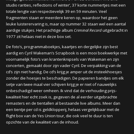
studio rarities, reflections of winter’, 37 korte nummertjes met een
totale lengte van respectievelijk 39 en 59 minuten. Veel
fragmenten staan er meerdere keren op, waardoor het geen
leuke luisterervaring is, maar op nummer 32 staan wel een aantal
aardige stukjes. Het prachtige album
Criminal Record
uitgebracht in
1977 zit helaas niet in deze box set.
De foto’s, programmaboekjes, kaartjes en dergelijke zijn best
aardig en Cyril Wakeman’s Scrapbook is een mooi boekwerkje met
voornamelijk foto’s van krantenknipsels van Wakeman en zijn
concerten, gemaakt door zijn vader Cyril. De verpakking van de
cd’s zijn niet handig. De cd’s krijg je amper uit de insteekhoesjes
zonder die hoesjes te beschadigen. De papieren bandjes om elk
setje van twee maal vier schijven krijg je er niet of nauwelijks
onbeschadigd weer omheen. Ik vind dat de verhouding prijs-
kwaliteit hier echt zoek is, gegeven de al eerder uitgebrachte
remasters en de tientallen al bestaande live albums. Meer dan
een tientje per cd is geldklopperij, helaas vergelijkbaar met de
flight box van de Yes Union tour, die ook veel te duur is ten
opzichte van de kwaliteit van de inhoud.