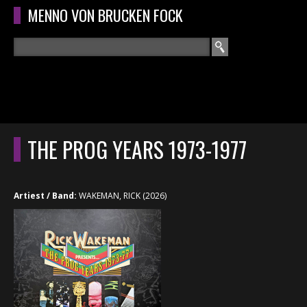
Overslaan en naar de algemene inhoud gaan
MENNO VON BRUCKEN FOCK
Zoeken
ZOEKVELD
HOME
HOOFDMENU
THE PROG YEARS 1973-1977
CURRICULUM
RECENSIES
Artiest / Band:
WAKEMAN, RICK (2026)
INTERVIEWS
CONCERTEN
CONCERTFOTO'S