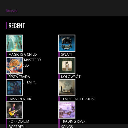
Boxset
RECENT
MAGIC IS A CHILD
SPLAT!
(1977), REMASTERED
Recensie
& EXTENDED
Recensie
SESTA TRADA
KOLOWRÓT
LUNGO IL TEMPO
Recensie
Recensie
FRISSON NOIR
TEMPORAL ILLUSION
Recensie
Recensie
POPPODIUM
TRADING RIVER
BOERDERIJ,
SONGS