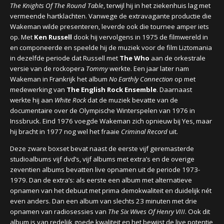
The Knights Of The Round Table
, terwijl hij in het ziekenhuis lag met
vermeende hartklachten. Vanwege de extravagante productie die
Wakeman wilde presenteren, leverde ook die tournee amper iets
op. Met
Ken Russell
dook hij vervolgens in 1975 de filmwereld in
en componeerde en speelde hij de muziek voor de film Liztomania
in dezelfde periode dat Russell met
The Who
aan de orkestrale
versie van de rockopera
Tommy
werkte. Een jaar later nam
Wakeman in Frankrijk het album
No Earthly Connection
op met
medewerking van
The English Rock Ensemble
. Daarnaast
werkte hij aan
White Rock
dat de muziek bevatte van de
documentaire over de Olympische Winterspelen van 1976 in
Inssbruck. Eind 1976 voegde Wakeman zich opnieuw bij Yes, maar
hij bracht in 1977 nog wel het fraaie
Criminal Record
uit.
Deze zware boxset bevat naast de eerste vijf geremasterde
studioalbums vijf dvd’s, vijf albums met extra’s en de overige
zeventien albums bevatten live opnamen uit de periode 1973-
1979. Dan de extra’s: als eerste een album met alternatieve
opnamen van het debuut met prima demokwaliteit en duidelijk nét
even anders. Dan een album van slechts 23 minuten met drie
opnamen van radiosessies van
The Six Wives Of Henry VIII
. Ook dit
album is van redelijk goede kwaliteit en het bewijst de live potentie