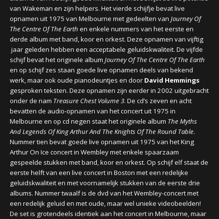
van Wakeman en zijn helpers. Het vierde schijfje bevat live
opnamen uit 1975 van Melbourne met gedeelten van
Journey Of
The Centre Of The Earth
en enkele nummers van het eerste en
derde album met band, koor en orkest. Deze opnamen van vijftig
jaar geleden hebben een acceptabele geluidskwaliteit. De vijfde
schijf bevat het originele album
Journey Of The Centre Of The Earth
en op schijf zes staan goede live opnamen deels van bekend
werk, maar ook oude pianodeuntjes en door
David Hemmings
gesproken teksten. Deze opnamen zijn eerder in 2002 uitgebracht
onder de nam
Treasure Chest Volume 3
. De cd’s zeven en acht
bevatten de audio-opnamen van het concert uit 1975 in
Melbourne en op cd negen staat het originele album
The Myths
And Legends Of King Arthur And The Knights Of The Round Table
.
Nummer tien bevat goede live opnamen uit 1975 van het King
Arthur On Ice concert in Wembley met enkele spaarzaam
gespeelde stukken met band, koor en orkest. Op schijf elf staat de
eerste helft van een live concert in Boston met een redelijke
geluidskwaliteit en met voornamelijk stukken van de eerste drie
albums. Nummer twaalf is de dvd van het Wembley-concert met
een redelijk geluid en met oude, maar wel unieke videobeelden!
De set is grotendeels identiek aan het concert in Melbourne, maar