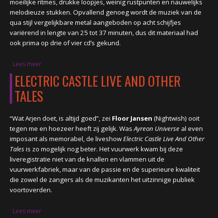
moeilijke ritmes, drukke loopjes, weinig rustpunten en nauwelijks
melodieuze stukken. Opvallend genoeg wordt de muziek van de
qua stijl vergelijkbare metal aangeboden op acht schijfjes
variërend in lengte van 25 tot 37 minuten, dus dit materiaal had
ook prima op drie of vier cd’s gekund.
Lees meer
over ARCHIVES 1-8, ELECTRONIC, ORCHESTRAL
ELECTRIC CASTLE LIVE AND OTHER
TALES
“Wat Arjen doet, is altijd goed”, zei
Floor Jansen
(Nightwish) ooit
tegen me en hoezeer heeft zij gelijk. Was
Ayreon Universe
al even
imposant als memorabel, de liveshow
Electric Castle Live And Other
Tales
is zo mogelijk nog beter. Het vuurwerk kwam bij deze
liveregistratie niet van de knallen en vlammen uit de
vuurwerkfabriek, maar van de passie en de superieure kwaliteit
die zowel de zangers als de muzikanten het uitzinnige publiek
voortoverden.
Lees meer
over ELECTRIC CASTLE LIVE AND OTHER TALES