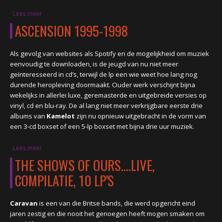
CONCERTBEZOEK
Lees meer
over THE PROG YEARS 1973-1977
ASCENSION 1995-1998
LINKS
Als gevolg van websites als Spotify en de mogelijkheid om muziek
eenvoudig te downloaden, is de jeugd van nu niet meer
geïnteresseerd in cd’s, terwijl de lp een wie weet hoe lang nog
durende heropleving doormaakt. Ouder werk verschijnt bijna
wekelijks in allerlei luxe, geremasterde en uitgebreide versies op
vinyl, cd en blu-ray. De al lang niet meer verkrijgbare eerste drie
albums van
Kamelot
zijn nu opnieuw uitgebracht in de vorm van
een 3-cd boxset of een 5-lp boxset met bijna drie uur muziek.
Lees meer
over ASCENSION 1995-1998
THE SHOWS OF OURS....LIVE,
COMPILATIE, 10 LP'S
Caravan
is een van die Britse bands, die werd opgericht eind
jaren zestig en die nooit het genoegen heeft mogen smaken om