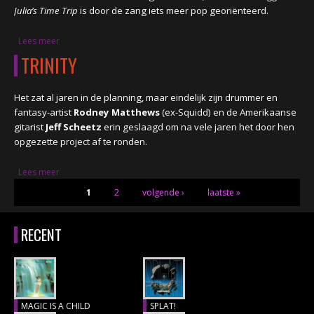
Julia’s Time Trip
is door de zang iets meer pop georiënteerd.
Lees meer
over THE FIRST FIVE, compilatie
TRINITY
Het zat al jaren in de planning, maar eindelijk zijn drummer en
fantasy-artist
Rodney Matthews
(ex-Squidd) en de Amerikaanse
gitarist
Jeff Scheetz
erin geslaagd om na vele jaren het door hen
opgezette project af te ronden.
Lees meer
over TRINITY
PAGINA'S
1
2
volgende ›
laatste »
RECENT
MAGIC IS A CHILD
SPLAT!