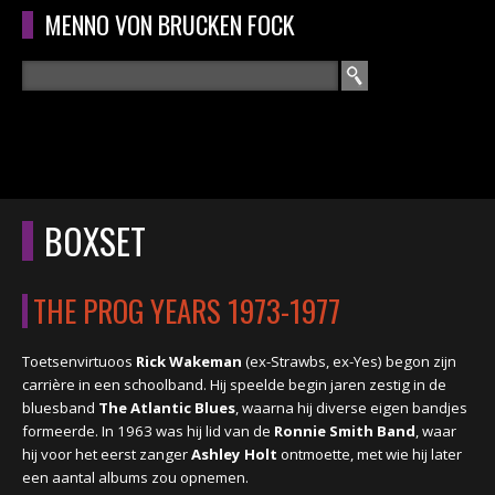
Overslaan en naar de algemene inhoud gaan
MENNO VON BRUCKEN FOCK
Zoeken
ZOEKVELD
HOME
HOOFDMENU
BOXSET
CURRICULUM
THE PROG YEARS 1973-1977
RECENSIES
INTERVIEWS
Toetsenvirtuoos
Rick Wakeman
(ex-Strawbs, ex-Yes) begon zijn
carrière in een schoolband. Hij speelde begin jaren zestig in de
bluesband
The Atlantic Blues
, waarna hij diverse eigen bandjes
CONCERTEN
formeerde. In 1963 was hij lid van de
Ronnie Smith Band
, waar
hij voor het eerst zanger
Ashley Holt
ontmoette, met wie hij later
CONCERTFOTO'S
een aantal albums zou opnemen.