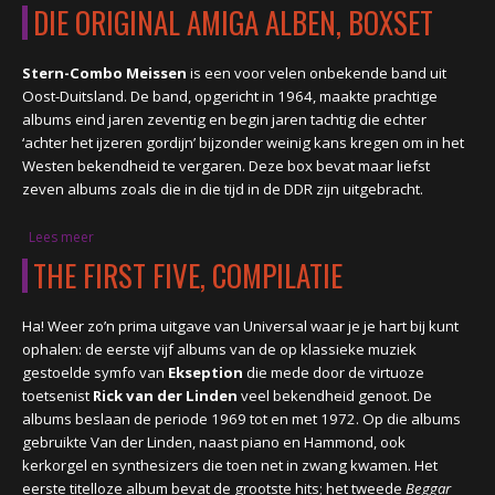
DIE ORIGINAL AMIGA ALBEN, BOXSET
Stern-Combo Meissen
is een voor velen onbekende band uit
Oost-Duitsland. De band, opgericht in 1964, maakte prachtige
albums eind jaren zeventig en begin jaren tachtig die echter
‘achter het ijzeren gordijn’ bijzonder weinig kans kregen om in het
Westen bekendheid te vergaren. Deze box bevat maar liefst
zeven albums zoals die in die tijd in de DDR zijn uitgebracht.
Lees meer
over DIE ORIGINAL AMIGA ALBEN, boxset
THE FIRST FIVE, COMPILATIE
Ha! Weer zo’n prima uitgave van Universal waar je je hart bij kunt
ophalen: de eerste vijf albums van de op klassieke muziek
gestoelde symfo van
Ekseption
die mede door de virtuoze
toetsenist
Rick van der Linden
veel bekendheid genoot. De
albums beslaan de periode 1969 tot en met 1972. Op die albums
gebruikte Van der Linden, naast piano en Hammond, ook
kerkorgel en synthesizers die toen net in zwang kwamen. Het
eerste titelloze album bevat de grootste hits; het tweede
Beggar