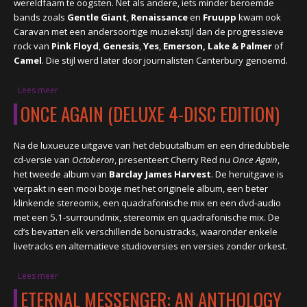
wereldfaam te oogsten. Net als andere, iets minder beroemde
bands zoals
Gentle Giant
,
Renaissance
en
Fruupp
kwam ook
Caravan met een andersoortige muziekstijl dan de progressieve
rock van
Pink Floyd
,
Genesis
,
Yes
,
Emerson, Lake & Palmer
of
Camel
. Die stijl werd later door journalisten Canterbury genoemd.
Lees meer
over THE SHOWS OF OURS....LIVE, compilatie, 10 lp's
ONCE AGAIN (DELUXE 4-DISC EDITION)
Na de luxueuze uitgave van het debuutalbum en een driedubbele
cd-versie van
Octoberon
, presenteert Cherry Red nu
Once Again
,
het tweede album van
Barclay James Harvest
. De heruitgave is
verpakt in een mooi boxje met het originele album, een beter
klinkende stereomix, een quadrafonische mix en een dvd-audio
met een 5.1-surroundmix, stereomix en quadrafonische mix. De
cd’s bevatten elk verschillende bonustracks, waaronder enkele
livetracks en alternatieve studioversies en versies zonder orkest.
Lees meer
over ONCE AGAIN (deluxe 4-disc edition)
ETERNAL MESSENGER: AN ANTHOLOGY