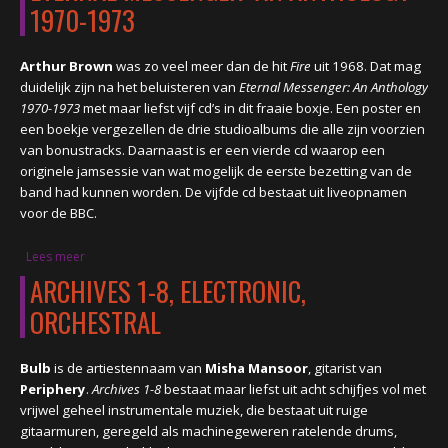
1970-1973
Arthur Brown
was zo veel meer dan de hit
Fire
uit 1968. Dat mag
duidelijk zijn na het beluisteren van
Eternal Messenger: An Anthology
1970-1973
met maar liefst vijf cd’s in dit fraaie boxje. Een poster en
een boekje vergezellen de drie studioalbums die alle zijn voorzien
van bonustracks. Daarnaast is er een vierde cd waarop een
originele jamsessie van wat mogelijk de eerste bezetting van de
band had kunnen worden. De vijfde cd bestaat uit liveopnamen
voor de BBC.
Lees meer
over ETERNAL MESSENGER: AN ANTHOLOGY 1970-1973
ARCHIVES 1-8, ELECTRONIC,
ORCHESTRAL
Bulb
is de artiestennaam van
Misha Mansoor
, gitarist van
Periphery
.
Archives 1-8
bestaat maar liefst uit acht schijfjes vol met
vrijwel geheel instrumentale muziek, die bestaat uit ruige
gitaarmuren, geregeld als machinegeweren ratelende drums,