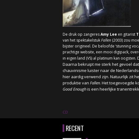
De druk op zangeres
Amy Lee
en gitarist
T
van het spektakelstuk
Fallen
(2003) zou moet
bijster origineel. De beloofde ‘stunning voc
prachtige website, een mooi digipack, ove
in eigen land (VS) al platinum kan oogsten.
Daarna bekruipt me sterk het gevoel dat
chauvinisme luister naar de Nederland
hier aardig verwend zijn. Natuurlijk zit
produktie van
Fallen
. Het toegevoegde k
Good Enough
is een heerlijke tranentrekk
CD
RECENT