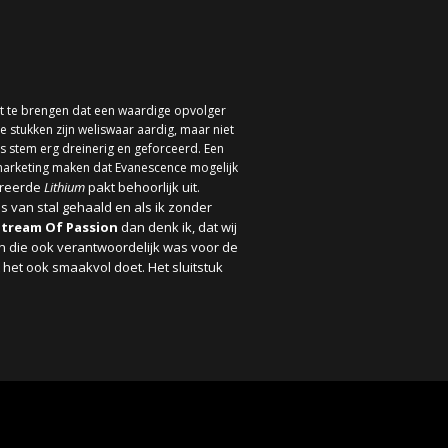
t te brengen dat een waardige opvolger
e stukken zijn weliswaar aardig, maar niet
e’s stem erg dreinerig en geforceerd. Een
 marketing maken dat Evanescence mogelijk
treerde
Lithium
pakt behoorlijk uit.
s van stal gehaald en als ik zonder
Stream Of Passion
dan denk ik, dat wij
an die ook verantwoordelijk was voor de
st het ook smaakvol doet.
Het sluitstuk