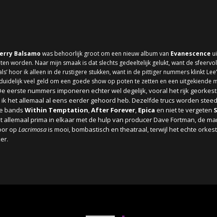
erry Balsamo
was behoorlijk groot om een nieuw album van
Evanescence
ui
en worden. Naar mijn smaak is dat slechts gedeeltelijk gelukt, want de sfeervol
als’ hoor ik alleen in de rustigere stukken, want in de pittiger nummers klinkt Le
rduidelijk veel geld om een goede show op poten te zetten en een uitgekiende
De eerste nummers imponeren echter wel degelijk, vooral het rijk georkes
 ik het allemaal al eens eerder gehoord heb. Dezelfde trucs worden steed
se bands
Within Temptation
,
After Forever
,
Epica
en niet te vergeten
 het allemaal prima in elkaar met de hulp van producer Dave Fortman, de m
oor op
Lacrimosa
is mooi, bombastisch en theatraal, terwijl het echte orke
er.