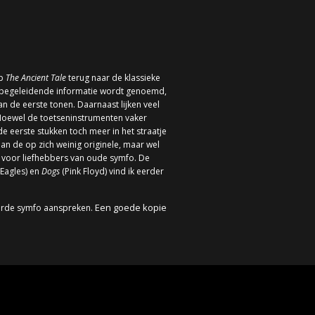
op
The Ancient Tale
terug naar de klassieke
 de begeleidende informatie wordt genoemd,
n de eerste tonen. Daarnaast lijken veel
 Hoewel de toetseninstrumenten vaker
de eerste stukken toch meer in het straatje
an de op zich weinig originele, maar wel
st voor liefhebbers van oude symfo. De
Eagles) en
Dogs
(Pink Floyd) vind ik eerder
Een goede kopie
eerde symfo aanspreken.