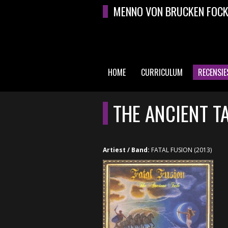
Overslaan en naar de algemene inhoud gaan
MENNO VON BRUCKEN FOC
HOME
CURRICULUM
RECENSIE
HOOFDMENU
THE ANCIENT T
Artiest / Band:
FATAL FUSION (2013)