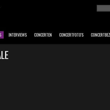
K
Zoeken
ZO
S
INTERVIEWS
CONCERTEN
CONCERTFOTO'S
CONCERTBE
ALE