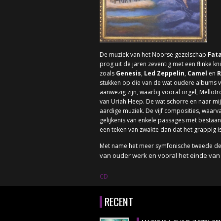
De muziek van het Noorse gezelschap
Fata
prog uit de jaren zeventig met een flinke 
zoals
Genesis
,
Led Zeppelin
,
Camel
en
R
stukken op die van de wat oudere albums 
aanwezig zijn, waarbij vooral orgel, Mellot
van Uriah Heep. De wat schorre en naar m
aardige muziek. De vijf composities, waarv
gelijkenis van enkele passages met besta
een teken van zwakte dan dat het grappig is. 
Met name het meer symfonische tweede de
van ouder werk en vooral het einde van 
CD
RECENT