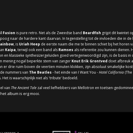
l Fusion
is pure retro. Net als de Zweedse band
Beardfish
grijpt dit kwintet 
knipoog naar de hardere kant daarvan. In tegenstelling tot de invloeden die in
ainbow
, is
Uriah Heep
de eerste naam die me te binnen schiet bij het horen va
van
Kaipa
, terwijl ook een band als
Ramses
als referentie zou kunnen dienen.
ron en klassieke synthesizergeluiden goed vertegenwoordigd zijn, is de basis in 
ijn mening nogal beperkte stem van zanger
Knut Erik Grontved
doet afbreuk a
an er drie ruim boven de veertien minuten klokken, zijn absoluut smakelijke ko
ande nummers van
The Beatles
- het einde van I Want You -
Hotel California
(The 
Het is waarschijnlijk niet als 'tribute' bedoeld.
el van
The Ancient Tale
zal veel liefhebbers van Mellotron en toetsen-gedomin
het album is erg mooi.