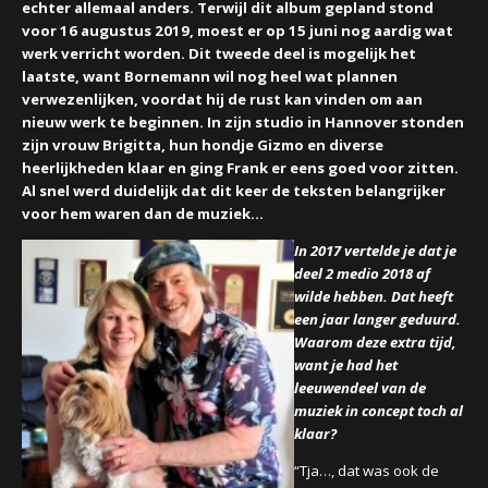
echter allemaal anders. Terwijl dit album gepland stond
voor 16 augustus 2019, moest er op 15 juni nog aardig wat
werk verricht worden. Dit tweede deel is mogelijk het
laatste, want Bornemann wil nog heel wat plannen
verwezenlijken, voordat hij de rust kan vinden om aan
nieuw werk te beginnen. In zijn studio in Hannover stonden
zijn vrouw Brigitta, hun hondje Gizmo en diverse
heerlijkheden klaar en ging Frank er eens goed voor zitten.
Al snel werd duidelijk dat dit keer de teksten belangrijker
voor hem waren dan de muziek…
In 2017 vertelde je dat je
deel 2 medio 2018 af
wilde hebben. Dat heeft
een jaar langer geduurd.
Waarom deze extra tijd,
want je had het
leeuwendeel van de
muziek in concept toch al
klaar?
“Tja…, dat was ook de