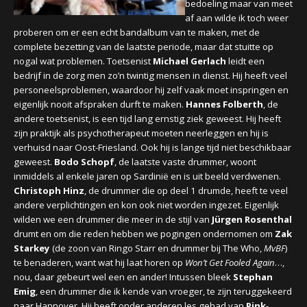
bedoeling maar van meet
af aan wilde ik toch weer
proberen om er een echt bandalbum van te maken, met de
complete bezetting van de laatste periode, maar dat stuitte op
nogal wat problemen. Toetsenist
Michael Gerlach
leidt een
bedrijf in de zorg men zo’n twintig mensen in dienst. Hij heeft veel
personeelsproblemen, waardoor hij zelf vaak moet inspringen en
eigenlijk nooit afspraken durft te maken.
Hannes Folberth
, de
andere toetsenist, is een tijd lang ernstig ziek geweest. Hij heeft
zijn praktijk als psychotherapeut moeten neerleggen en hij is
verhuisd naar Oost-Friesland. Ook hij is lange tijd niet beschikbaar
geweest.
Bodo Schopf
, de laatste vaste drummer, woont
inmiddels al enkele jaren op Sardinië en is uit beeld verdwenen.
Christoph Hinz
, de drummer die op deel 1 drumde, heeft te veel
andere verplichtingen en kon ook niet worden ingezet. Eigenlijk
wilden we een drummer die meer in de stijl van
Jürgen Rosenthal
drumt en om die reden hebben we pogingen ondernomen om
Zak
Starkey
(de zoon van Ringo Starr en drummer bij The Who,
MvBF
)
te benaderen, want wat hij laat horen op
Won’t Get Fooled Again
…,
nou, daar gebeurt wel een en ander! Intussen bleek
Stephan
Emig
, een drummer die ik kende van vroeger, te zijn teruggekeerd
naar Hannover. Hij heeft onder anderen les gehad van
Pink
-