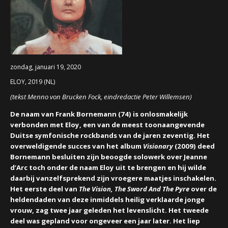
CONCERTBEZOEK
LINKS
zondag, januari 19, 2020
ELOY, 2019 (NL)
(tekst Menno von Brucken Fock, eindredactie Peter Willemsen)
De naam van Frank Bornemann (74) is onlosmakelijk
verbonden met Eloy, een van de meest toonaangevende
Duitse symfonische rockbands van de jaren zeventig. Het
overweldigende succes van het album
Visionary
(2009) deed
Bornemann besluiten zijn beoogde solowerk over Jeanne
d’Arc toch onder de naam Eloy uit te brengen en hij wilde
daarbij vanzelfsprekend zijn vroegere maatjes inschakelen.
Het eerste deel van
The Vision, The Sword And The Pyre
over de
heldendaden van deze inmiddels heilig verklaarde jonge
vrouw, zag twee jaar geleden het levenslicht. Het tweede
deel was gepland voor ongeveer een jaar later. Het liep