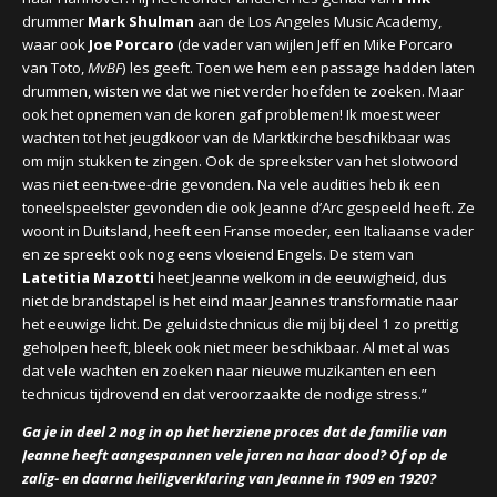
drummer
Mark Shulman
aan de Los Angeles Music Academy,
waar ook
Joe Porcaro
(de vader van wijlen Jeff en Mike Porcaro
van Toto,
MvBF
) les geeft. Toen we hem een passage hadden laten
drummen, wisten we dat we niet verder hoefden te zoeken. Maar
ook het opnemen van de koren gaf problemen! Ik moest weer
wachten tot het jeugdkoor van de Marktkirche beschikbaar was
om mijn stukken te zingen. Ook de spreekster van het slotwoord
was niet een-twee-drie gevonden. Na vele audities heb ik een
toneelspeelster gevonden die ook Jeanne d’Arc gespeeld heeft. Ze
woont in Duitsland, heeft een Franse moeder, een Italiaanse vader
en ze spreekt ook nog eens vloeiend Engels. De stem van
Latetitia Mazotti
heet Jeanne welkom in de eeuwigheid, dus
niet de brandstapel is het eind maar Jeannes transformatie naar
het eeuwige licht. De geluidstechnicus die mij bij deel 1 zo prettig
geholpen heeft, bleek ook niet meer beschikbaar. Al met al was
dat vele wachten en zoeken naar nieuwe muzikanten en een
technicus tijdrovend en dat veroorzaakte de nodige stress.”
Ga je in deel 2 nog in op het herziene proces dat de familie van
Jeanne heeft aangespannen vele jaren na haar dood? Of op de
zalig- en daarna heiligverklaring van Jeanne in 1909 en 1920?