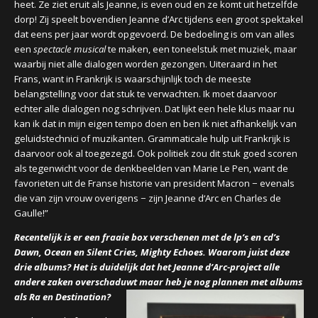
heet. Ze ziet eruit als Jeanne, is even oud en ze komt uit hetzelfde
dorp! Zij speelt bovendien Jeanne d’Arc tijdens een groot spektakel
dat eens per jaar wordt opgevoerd. De bedoeling is om van alles
een
spectacle musical
te maken, een toneelstuk met muziek, maar
waarbij niet alle dialogen worden gezongen. Uiteraard in het
Frans, want in Frankrijk is waarschijnlijk toch de meeste
belangstelling voor dat stuk te verwachten. Ik moet daarvoor
echter alle dialogen nog schrijven. Dat lijkt een hele klus maar nu
kan ik dat in mijn eigen tempo doen en ben ik niet afhankelijk van
geluidstechnici of muzikanten. Grammaticale hulp uit Frankrijk is
daarvoor ook al toegezegd. Ook politiek zou dit stuk goed scoren
als tegenwicht voor de denkbeelden van Marie Le Pen, want de
favorieten uit de Franse historie van president Macron − evenals
die van zijn vrouw overigens − zijn Jeanne d‘Arc en Charles de
Gaulle!”
Recentelijk is er een fraaie box verschenen met de lp’s en cd’s
Dawn, Ocean en Silent Cries, Mighty Echoes. Waarom juist deze
drie albums? Het is duidelijk dat het Jeanne d’Arc-project alle
andere zaken overschaduwt maar heb je nog plannen met albums
als Ra en Destination?