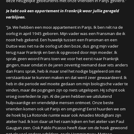
deze heugelijke gebeurtenis met onze vrienden in Parijs gevierd.”
Je hebt ook een appartement in Frankrijk waar jullie geregeld
verblijven.
“Ja. We hebben een mooi appartement in Parijs. Ik ben nét na de
oorlog in april 1945 geboren. Mijn vader was een Fransman die ik
nooit heb gekend. Een huwelijk tussen een Fransman en een
Duitse was net na de oorlog uit den boze, dus ging mijn vader
terug naar Frankrijk en ben ik opgevoed door mijn moeder. Ik
sprak geen woord Frans toen we voor het eerst naar Frankrijk
gingen, maar omdat in de jaren zeventig niemand daar iets anders
dan Frans sprak, heb ik maar snel het nodige bijgeleerd om me
verstaanbaar te kunnen maken en dat werd zeer gewaardeerd. Ik
heb in die periode wel moeite gedaan om mijn biologische vader te
vinden, maar die pogingen zijn op niets uitgelopen. Hij schijnt ook
vroeg overleden te zijn. Al die jaren hebben we uitsluitend
hulpvaardige en vriendelijke mensen ontmoet. Onze beste
vrienden komen ook uit Parijs en omgeving! Eerst huurden we om
de hoek bij La Rotonde ruimte waar ook Amadeo Modigliani zijn
atelier had. Ik kon daar uit het raam kijken en het atelier van Paul
Gauguin zien. Ook Pablo Picasso heeft daar om de hoek gewoond