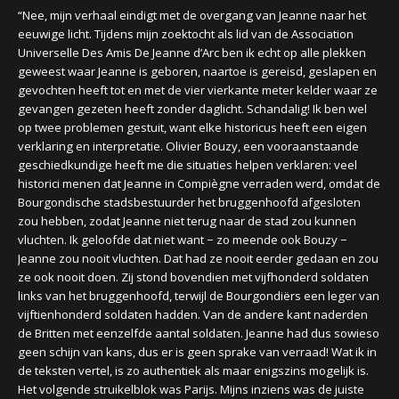
“Nee, mijn verhaal eindigt met de overgang van Jeanne naar het
eeuwige licht. Tijdens mijn zoektocht als lid van de Association
Universelle Des Amis De Jeanne d’Arc ben ik echt op alle plekken
geweest waar Jeanne is geboren, naartoe is gereisd, geslapen en
gevochten heeft tot en met de vier vierkante meter kelder waar ze
gevangen gezeten heeft zonder daglicht. Schandalig! Ik ben wel
op twee problemen gestuit, want elke historicus heeft een eigen
verklaring en interpretatie. Olivier Bouzy, een vooraanstaande
geschiedkundige heeft me die situaties helpen verklaren: veel
historici menen dat Jeanne in Compiègne verraden werd, omdat de
Bourgondische stadsbestuurder het bruggenhoofd afgesloten
zou hebben, zodat Jeanne niet terug naar de stad zou kunnen
vluchten. Ik geloofde dat niet want − zo meende ook Bouzy −
Jeanne zou nooit vluchten. Dat had ze nooit eerder gedaan en zou
ze ook nooit doen. Zij stond bovendien met vijfhonderd soldaten
links van het bruggenhoofd, terwijl de Bourgondiërs een leger van
vijftienhonderd soldaten hadden. Van de andere kant naderden
de Britten met eenzelfde aantal soldaten. Jeanne had dus sowieso
geen schijn van kans, dus er is geen sprake van verraad! Wat ik in
de teksten vertel, is zo authentiek als maar enigszins mogelijk is.
Het volgende struikelblok was Parijs. Mijns inziens was de juiste