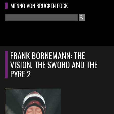
Overslaan en naar de algemene inhoud gaan
MENNO VON BRUCKEN FOCK
Zoeken
ZOEKVELD
HOME
HOOFDMENU
FRANK BORNEMANN: THE
CURRICULUM
VISION, THE SWORD AND THE
RECENSIES
PYRE 2
INTERVIEWS
CONCERTEN
CONCERTFOTO'S