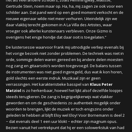
net als veel andere schilders, zoals Hemmingway, Matisse,
Gertrude Stein, noem maar op. Ha, ha, mij zagen ze ook voor een
schilder aan. Dat pand werd op een goed moment verkocht en de
nieuwe eigenaar wilde niet meer verhuren. Uiteindelijk zijn we
daar vlakbij terecht gekomen in A La Villa des Artistes, waar
vroeger ook allerlei kunstenaars verbleven. Onze Gizmo is
overigens het enige hondje dat daar ooit is toegelaten.”
De luistersessie waarvoor Frank mij uitnodigde verliep evenals bij
het vorige bezoek niet zonder problemen. De techniek was niet in
orde, sommige delen waren gereed en bij andere delen moesten
nog zang en gitaarsolo’s worden toegevoegd. De balans tussen
de instrumenten was niet goed ingeregeld, dus wat ik kon horen,
gold slechts een eerste indruk. Muzikaal zijn er geen
verrassingen. Het karakteristieke basspel van
Klaus Peter
Matziol
is zo herkenbaar, hoewel het lijkt alsof dezelfde loopjes
steeds terugkeren. De zang is begrijpelijkerwijs wat vlakker
geworden en om de geschiedenis zo authentiek mogelijk onder
woorden te brengen, lijkt de muziek er toch enigszins onder
geleden te hebben al blijft Eloy wel Eloy! Voor Bornemann is deel 2
− dat evenals deel 1 een uur klokt − echter zijn magnum opus.
Bezien vanuit het vertrekpunt dat hij er een solowerkstuk van had