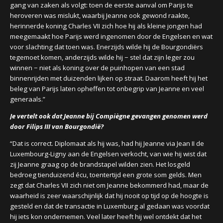
gang van zaken als volgt: toen de eerste aanval om Parijs te
heroveren was mislukt, waarbij Jeanne ook gewond raakte,
herinnerde koning Charles VII zich hoe hij als kleine jongen had
meegemaakt hoe Parijs werd ingenomen door de Engelsen en wat
voor slachting dat toen was. Enerzijds wilde hij de Bourgondiërs
tegemoet komen, anderzijds wilde hij − stel dat zijn leger zou
winnen − niet als koning over de puinhopen van een stad
binnenrijden met duizenden lijken op straat. Daarom heeft hij het
beleg van Parijs laten opheffen tot onbegrip van Jeanne en veel
generaals.”
Je vertelt ook dat Jeanne bij Compiègne gevangen genomen werd
door Filips III van Bourgondië?
“Dat is correct. Diplomaat als hij was, had hij Jeanne via Jean II de
Luxembourg-Ligny aan de Engelsen verkocht, van wie hij wist dat
zij Jeanne graag op de brandstapel wilden zien. Het losgeld
bedroeg tienduizend écu, toentertijd een grote som gelds. Men
zegt dat Charles VII zich niet om Jeanne bekommerd had, maar de
waarheid is zeer waarschijnlijk dat hij nooit op tijd op de hoogte is
gesteld en dat de transactie in Luxemburg al gedaan was voordat
hij iets kon ondernemen. Veel later heeft hij wel ontdekt dat het