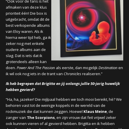
“Ook voor de fans is het
afmaken van deze klus
prioriteit één! Die box is
uitgebracht, omdat dit de
best verkopende albums
van Eloy waren. Als ik
hierna weer tijd heb, ga ik
zeker nog met enkele
oudere albums aan de
slag. Dat is iets dat ik
grotendeels alleen kan
doen.
Power And The Passion
als eerste, dan mogelijk
Destination
en
ik wil ook nog iets in de trant van
Chronicles
realiseren.”
Ik heb begrepen dat Brigitta en jij onlangs jullie 50-jarig huwelijk
hebben gevierd?
“Ha, ha, jazeker! Die mijlpaal hebben we toch mooi bereikt, hè? We
behoren vast tot de weinige koppels in de wereld van de
rockmuziek die dat kunnen zeggen. Hoewel
Klaus Meine
, de
zanger van
The Scorpions
, en zijn vrouw dat feit vrijwel zeker
ook kunnen vieren of al gevierd hebben. Brigitta en ik hebben