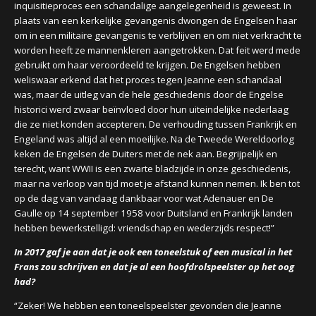
inquisitieproces een schandalige aangelegenheid is geweest. In
plaats van een kerkelijke gevangenis dwongen de Engelsen haar
om in een militaire gevangenis te verblijven en om niet verkracht te
worden heeft ze mannenkleren aangetrokken. Dat feit werd mede
gebruikt om haar veroordeeld te krijgen. De Engelsen hebben
weliswaar erkend dat het proces tegen Jeanne een schandaal
was, maar de uitleg van de hele geschiedenis door de Engelse
historici werd zwaar beïnvloed door hun uiteindelijke nederlaag
die ze niet konden accepteren. De verhouding tussen Frankrijk en
Engeland was altijd al een moeilijke. Na de Tweede Wereldoorlog
keken de Engelsen de Duiters met de nek aan. Begrijpelijk en
terecht, want WWII is een zwarte bladzijde in onze geschiedenis,
maar na verloop van tijd moet je afstand kunnen nemen. Ik ben tot
op de dag van vandaag dankbaar voor wat Adenauer en De
Gaulle op 14 september 1958 voor Duitsland en Frankrijk landen
hebben bewerkstelligd: vriendschap en wederzijds respect!”
In 2017 gaf je aan dat je ook een toneelstuk of een musical in het
Frans zou schrijven en dat je al een hoofdrolspeelster op het oog
had?
“Zeker! We hebben een toneelspeelster gevonden die Jeanne