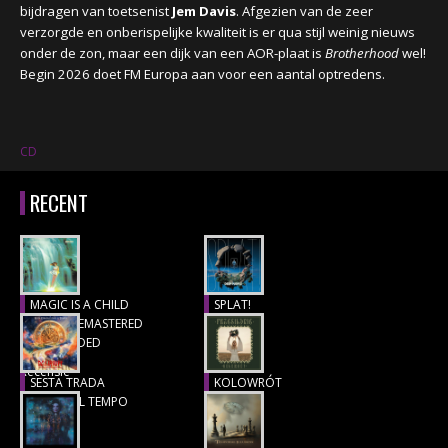
bijdragen van toetsenist
Jem Davis
. Afgezien van de zeer
verzorgde en onberispelijke kwaliteit is er qua stijl weinig nieuws
onder de zon, maar een dijk van een AOR-plaat is
Brotherhood
wel!
Begin 2026 doet FM Europa aan voor een aantal optredens.
CD
RECENT
MAGIC IS A CHILD
SPLAT!
(1977), REMASTERED
Recensie
& EXTENDED
Recensie
SESTA TRADA
KOLOWRÓT
LUNGO IL TEMPO
Recensie
Recensie