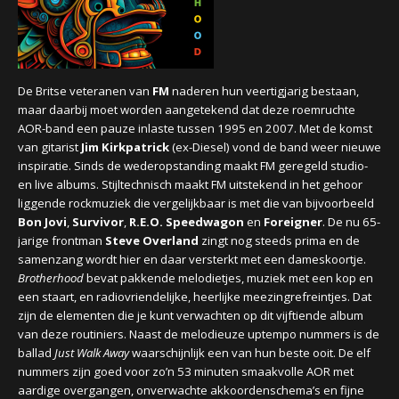
CONCERTBEZOEK
LINKS
De Britse veteranen van
FM
naderen hun veertigjarig bestaan,
maar daarbij moet worden aangetekend dat deze roemruchte
AOR-band een pauze inlaste tussen 1995 en 2007. Met de komst
van gitarist
Jim Kirkpatrick
(ex-Diesel) vond de band weer nieuwe
inspiratie. Sinds de wederopstanding maakt FM geregeld studio-
en live albums. Stijltechnisch maakt FM uitstekend in het gehoor
liggende rockmuziek die vergelijkbaar is met die van bijvoorbeeld
Bon Jovi
,
Survivor
,
R.E.O. Speedwagon
en
Foreigner
. De nu 65-
jarige frontman
Steve Overland
zingt nog steeds prima en de
samenzang wordt hier en daar versterkt met een dameskoortje.
Brotherhood
bevat pakkende melodietjes, muziek met een kop en
een staart, en radiovriendelijke, heerlijke meezingrefreintjes. Dat
zijn de elementen die je kunt verwachten op dit vijftiende album
van deze routiniers. Naast de melodieuze uptempo nummers is de
ballad
Just Walk Away
waarschijnlijk een van hun beste ooit. De elf
nummers zijn goed voor zo’n 53 minuten smaakvolle AOR met
aardige overgangen, onverwachte akkoordenschema’s en fijne