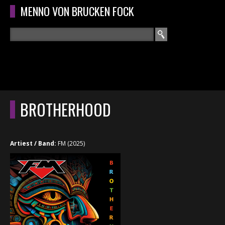
Overslaan en naar de algemene inhoud gaan
MENNO VON BRUCKEN FOCK
Zoeken
ZOEKVELD
HOME
HOOFDMENU
BROTHERHOOD
CURRICULUM
RECENSIES
Artiest / Band:
FM (2025)
INTERVIEWS
CONCERTEN
CONCERTFOTO'S