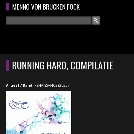
Overslaan en naar de algemene inhoud gaan
MENNO VON BRUCKEN FOCK
Zoeken
ZOEKVELD
HOME
HOOFDMENU
RUNNING HARD, COMPILATIE
CURRICULUM
RECENSIES
Artiest / Band:
RENAISSANCE (2025)
INTERVIEWS
CONCERTEN
CONCERTFOTO'S