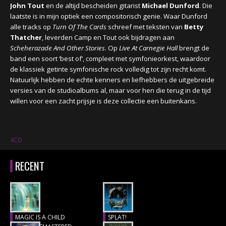
John Tout
en de altijd bescheiden gitarist
Michael Dunford
. Die
laatste is in mijn optiek een compositorisch genie. Waar Dunford
alle tracks op
Turn Of The Cards
schreef met teksten van
Betty
Thatcher
, leverden Camp en Tout ook bijdragen aan
Scheherazade And Other Stories
. Op
Live At Carnegie Hall
brengt de
band een soort ‘best of’, compleet met symfonieorkest, waardoor
de klassiek getinte symfonische rock volledig tot zijn recht komt.
Natuurlijk hebben de echte kenners en liefhebbers de uitgebreide
versies van de studioalbums al, maar voor hen die terug in de tijd
willen voor een zacht prijsje is deze collectie een buitenkans.
4CD
RECENT
MAGIC IS A CHILD
SPLAT!