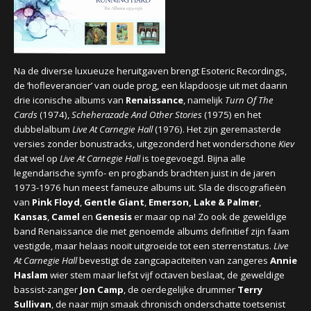
CONCERTBEZOEK
LINKS
Na de diverse luxueuze heruitgaven brengt Esoteric Recordings,
de ‘hofleverancier’ van oude prog, een klapdoosje uit met daarin
drie iconische albums van
Renaissance
, namelijk
Turn Of The
Cards
(1974),
Scheherazade And Other Stories
(1975) en het
dubbelalbum
Live At Carnegie Hall
(1976). Het zijn geremasterde
versies zonder bonustracks, uitgezonderd het wonderschone
Kiev
dat wel op
Live At Carnegie Hall
is toegevoegd. Bijna alle
legendarische symfo- en progbands brachten juist in de jaren
1973-1976 hun meest fameuze albums uit. Sla de discografieën
van
Pink Floyd
,
Gentle Giant
,
Emerson, Lake & Palmer
,
Kansas
,
Camel
en
Genesis
er maar op na! Zo ook de geweldige
band Renaissance die met genoemde albums definitief zijn faam
vestigde, maar helaas nooit uitgroeide tot een sterrenstatus.
Live
At Carnegie Hall
bevestigt de zangcapaciteiten van zangeres
Annie
Haslam
wier stem maar liefst vijf octaven beslaat, de geweldige
bassist-zanger
Jon Camp
, de oerdegelijke drummer
Terry
Sullivan
, de naar mijn smaak chronisch onderschatte toetsenist