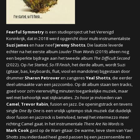
CONCERTBEZOEK
LINKS
Fearful Symmetry
is een studioproject uit het Verenigd
Koninkrijk, dat in 2018 werd opgericht door multi-instrumentaliste
Suzi James
en haar neef
Jeremy Shotts
. Die laatste leverde
echter na het eerste album
Louder Than Words
(2019) alleen nog
een beperkte bijdrage aan het tweede album
The Difficult Second
(2022). Op
I’ve Started, So I’ll Finish
, het derde album, wordt Suzi
(gitaar, bas, keyboards, fluit, viool en mandoline) bijgestaan door
drummer
Sharon Petrover
en zangeres
Yeal Shotts
, die eerder
deel uitmaakte van een jazzcombo. Op dit album staan tien tracks,
goed voor zo’n vierenvijftig minuten toegankelijke muziek, maar
wel met behoorlijk wat stijlvariaties. Zo hoor je invloeden van
Camel
,
Trevor Rabin
, fusion en jazz. De openingstrack en tevens
single
One By One
is een vrolijk uptempo stuk muziek dat duidelijk
door fusion en jazzrock is beïnvloed, terwijl het intermezzo meer
richting Camel gaat. In het instrumentale
There Are No Words
is
Mark Cook
gast op de Warr-gitaar. De warme, lieve stem van Yael
Shotts zou inderdaad heel goed passen bij een jazzensemble en