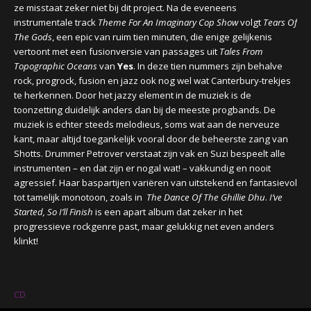
ze misstaat zeker niet bij dit project. Na de eveneens
instrumentale track
Theme For An Imaginary Cop Show
volgt
Tears Of
The Gods
, een epic van ruim tien minuten, die enige gelijkenis
vertoont met een fusionversie van passages uit
Tales From
Topographic Oceans
van
Yes
. In deze tien nummers zijn behalve
rock, progrock, fusion en jazz ook nog wel wat Canterbury-trekjes
te herkennen. Door het jazzy element in de muziek is de
toonzetting duidelijk anders dan bij de meeste progbands. De
muziek is echter steeds melodieus, soms wat aan de nerveuze
kant, maar altijd toegankelijk vooral door de beheerste zang van
Shotts. Drummer Petrover verstaat zijn vak en Suzi bespeelt alle
instrumenten – en dat zijn er nogal wat! – vakkundig en nooit
agressief. Haar baspartijen variëren van uitstekend en fantasievol
tot tamelijk monotoon, zoals in
The Dance Of The Ghillie Dhu
.
I’ve
Started, So I’ll Finish
is een apart album dat zeker in het
progressieve rockgenre past, maar gelukkig net even anders
klinkt!
CD