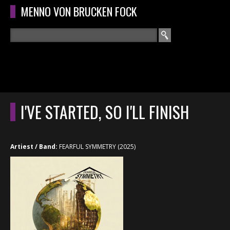
Overslaan en naar de algemene inhoud gaan
MENNO VON BRUCKEN FOCK
Zoeken
ZOEKVELD
HOME
HOOFDMENU
I'VE STARTED, SO I'LL FINISH
CURRICULUM
RECENSIES
Artiest / Band:
FEARFUL SYMMETRY (2025)
INTERVIEWS
CONCERTEN
CONCERTFOTO'S