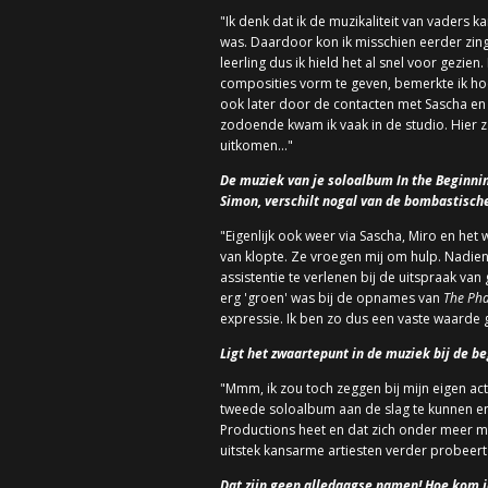
"Ik denk dat ik de muzikaliteit van vaders 
was. Daardoor kon ik misschien eerder zing
leerling dus ik hield het al snel voor gez
composities vorm te geven, bemerkte ik hoe
ook later door de contacten met Sascha en 
zodoende kwam ik vaak in de studio. Hier z
uitkomen…"
De muziek van je soloalbum In the Beginnin
Simon, verschilt nogal van de bombastische
"Eigenlijk ook weer via Sascha, Miro en het 
van klopte. Ze vroegen mij om hulp. Nadie
assistentie te verlenen bij de uitspraak van
erg 'groen' was bij de opnames van
The Ph
expressie. Ik ben zo dus een vaste waarde
Ligt het zwaartepunt in de muziek bij de beg
"Mmm, ik zou toch zeggen bij mijn eigen acti
tweede soloalbum aan de slag te kunnen en 
Productions heet en dat zich onder meer m
uitstek kansarme artiesten verder probeert
Dat zijn geen alledaagse namen! Hoe kom j