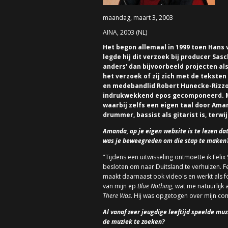
maandag, maart 3, 2003
AINA, 2003 (NL)
Het begon allemaal in 1999 toen Hans 
legde hij dit verzoek bij producer Sas
anders' dan bijvoorbeeld projecten al
het verzoek of zij zich met de tekste
en medebandlid Robert Hunecke-Rizzo (
indrukwekkend epos gecomponeerd. Me
waarbij zelfs een eigen taal door Aman
drummer, bassist als gitarist is, ter
Amanda, op je eigen website is te lezen dat
was je beweegreden om die stap te maken? 
"Tijdens een uitwisseling ontmoette ik Felix S
besloten om naar Duitsland te verhuizen. Fe
maakt daarnaast ook video's en werkt als 
van mijn ep
Blue Nothing
, wat me natuurlijk
There Was
. Hij was opgetogen over mijn com
Al vanaf zeer jeugdige leeftijd speelde muz
de muziek te zoeken?