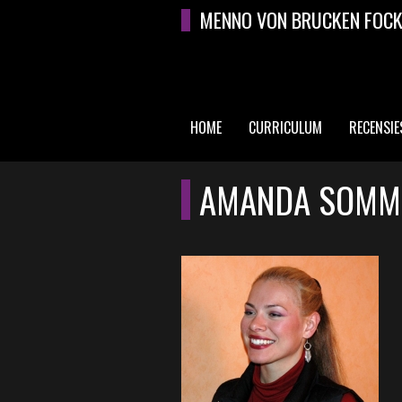
Overslaan en naar de algemene inhoud gaan
MENNO VON BRUCKEN FOC
HOME
CURRICULUM
RECENSIE
HOOFDMENU
AMANDA SOMME