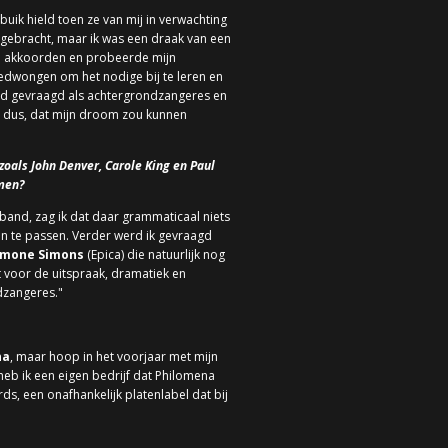
buik hield toen ze van mij in verwachting
jgebracht, maar ik was een draak van een
ele akkoorden en probeerde mijn
gedwongen om het nodige bij te leren en
eld gevraagd als achtergrondzangeres en
en dus, dat mijn droom zou kunnen
zoals John Denver, Carole King en Paul
omen?
n band, zag ik dat daar grammaticaal niets
an te passen. Verder werd ik gevraagd
imone Simons
(Epica) die natuurlijk nog
t voor de uitspraak, dramatiek en
dzangeres."
na
, maar hoop in het voorjaar met mijn
heb ik een eigen bedrijf dat Philomena
, een onafhankelijk platenlabel dat bij