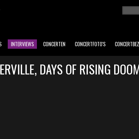
K
Zoeken
ZO
S
INTERVIEWS
CONCERTEN
CONCERTFOTO'S
CONCERTBE
RVILLE, DAYS OF RISING DOO