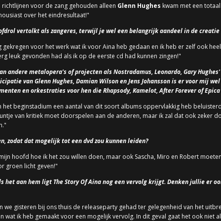
e richtlijnen voor de zang gehouden alleen
Glenn Hughes
kwam met een totaal 
ousiast over het eindresultaat!"
fdrol vertolkt als zangeres, terwijl je wel een belangrijk aandeel in de creati
g gekregen voor het werk wat ik voor Aina heb gedaan en ik heb er zelf ook heel
l erg leuk gevonden had als ik op de eerste cd had kunnen zingen!"
s dan andere metalopera's of projecten als Nostradamus, Leonardo, Gary Hughes'
cipatie van Glenn Hughes, Damian Wilson en Jens Johansson is er voor mij wel
menten en orkestraties voor hen die Rhapsody, Kamelot, After Forever of Epic
n het beginstadium een aantal van dit soort albums oppervlakkig heb beluisterd
it puntje van kritiek moet doorspelen aan de anderen, maar ik zal dat ook zeker
n."
ren, zodat dat mogelijk tot een dvd zou kunnen leiden?
in mijn hoofd hoe ik het zou willen doen, maar ook Sascha, Miro en Robert moeten
r groen licht geven!"
 het aan hem ligt The Story Of Aina nog een vervolg krijgt. Denken jullie er ook
n we gisteren bij ons thuis de releaseparty gehad ter gelegenheid van het uitbr
n wat ik heb gemaakt voor een mogelijk vervolg. In dit geval gaat het ook niet 