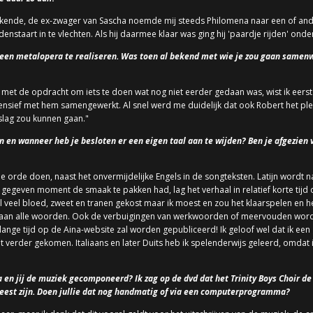
bekende, de ex-zwager van Sascha noemde mij steeds Philomena naar een of an
rdenstaart in te vlechten. Als hij daarmee klaar was ging hij 'paardje rijden' on
een metalopera te realiseren. Was toen al bekend met wie je zou gaan samenw
met de opdracht om iets te doen wat nog niet eerder gedaan was, wist ik eerst
ntensief met hem samengewerkt. Al snel werd me duidelijk dat ook Robert het plez
slag zou kunnen gaan."
 en wanneer heb je besloten er een eigen taal aan te wijden? Ben je afgezien v
ne orde doen, naast het onvermijdelijke Engels in de songteksten. Latijn wordt n
gegeven moment de smaak te pakken had, lag het verhaal in relatief korte tijd op
 veel bloed, zweet en tranen gekost maar ik moest en zou het klaarspelen en he
is aan alle woorden. Ook de verbuigingen van werkwoorden of meervouden wor
lange tijd op de Aina-website zal worden gepubliceerd! Ik geloof wel dat ik ee
 verder gekomen. Italiaans en later Duits heb ik spelenderwijs geleerd, omdat i
 en jij de muziek gecomponeerd? Ik zag op de dvd dat het Trinity Boys Choir de
eweest zijn. Doen jullie dat nog handmatig of via een computerprogramma?