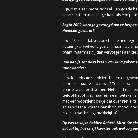
"TJa, dat is een mooi verhaal. Een goede 
tijdverdrijf om mijn lange haar als een paa
Begin 2002 werd je gevraagd om te helpen 
Hunecke gewerkt?
"Toen Sascha dat verzoek bij me neerlegde 
natuurlijk al wel eens gezien, maar nooit i
kwam, waarmee hij dan vervolgens aan de 
Hoe ben je tot de teksten van Aina gekomen
talenwonder?
"Ik wilde tekstueel ook iets buiten de gewo
gebruikt, maar wat dan wel? Toen ik op een 
aparte taal moest komen. Het heeft me heel
Geloof het of niet maar er is een beteken
met een woordenboekje dat over niet al te 
en een beetje Spaans ben ik op school nooit
eigenlijk wel heel gemakkelijk af."
Op welke wijze hebben Robert, Miro, Sascha
dat zal bij het strijkkwartet ook wel zo g