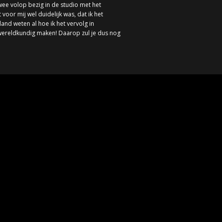
ee volop bezig in de studio met het
oor mij wel duidelijk was, dat ik het
land weten al hoe ik het vervolg in
 wereldkundig maken! Daarop zul je dus nog