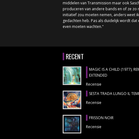
middelen van Transmission maar ook Sascha,
produceren van andere bands en of ze zo maa
initiatief zou moeten nemen, anders weet ik 
gedachten heb. Pas als duidelijk wordt dat
even moeten wachten."
RECENT
MAGIC IS A CHILD (1977), R
EXTENDED
Recensie
SESTA TRADA LUNGO IL TE
Recensie
FRISSON NOIR
Recensie