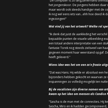
"De computer is zo langzamerhand onmisbaar
het jongenskoor. De jongens hebben daar m
maar wordt ook steeds handiger met de com
ik nog wel eens iets van…ehh hoe deed ik 
ingezongen!"
Wat vind jij van het artwork? Welke rol spe
"Ik denk dat juist de aankleding het versch
bepaalde punten de visuele uitbeelding exa
een totaal andere interpretatie van een stuk
fantasie Torek nog steeds zielsveel van ha
gegeven moment haar weerstand opgaf. Dus,
heeft geleverd."
Wiens idee was het om een zo'n fraaie uitg
"Dat was Hans. Hij wilde er absoluut een he
bijzonders hebben gekocht en waarvan ze vi
inspanningen zo volledig mogelijk ten nutte
Bij de vocalisten zijn diverse namen van 
kwam op het idee om mensen als Candice Ni
"Sascha is de man met de connecties. Hij ke
Sascha, Miro en ik hadden gecomponeerd, is