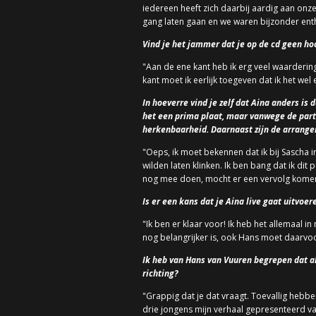
iedereen heeft zich daarbij aardig aan onz
gang laten gaan en we waren bijzonder enth
Vind je het jammer dat je op de cd geen hoo
"Aan de ene kant heb ik erg veel waarderin
kant moet ik eerlijk toegeven dat ik het we
In hoeverre vind je zelf dat Aina anders i
het een prima plaat, maar vanwege de parti
herkenbaarheid. Daarnaast zijn de arrange
"Oeps, ik moet bekennen dat ik bij Sascha i
wilden laten klinken. Ik ben bang dat ik d
nog mee doen, mocht er een vervolg kome
Is er een kans dat je Aina live gaat uitvoe
"Ik ben er klaar voor! Ik heb het allemaal 
nog belangrijker is, ook Hans moet daarvoo
Ik heb van Hans van Vuuren begrepen dat als
richting?
"Grappig dat je dat vraagt. Toevallig hebbe
drie jongens mijn verhaal gepresenteerd va