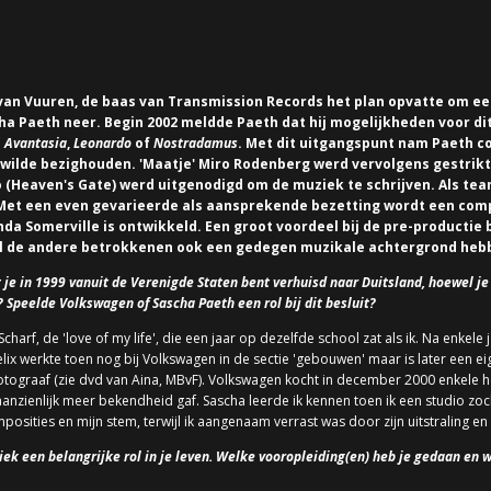
van Vuuren, de baas van Transmission Records het plan opvatte om een
cha Paeth neer. Begin 2002 meldde Paeth dat hij mogelijkheden voor di
s
Avantasia
,
Leonardo
of
Nostradamus
. Met dit uitgangspunt nam Paeth 
n wilde bezighouden. 'Maatje' Miro Rodenberg werd vervolgens gestrik
Heaven's Gate) werd uitgenodigd om de muziek te schrijven. Als team
t een even gevarieerde als aansprekende bezetting wordt een compl
da Somerville is ontwikkeld. Een groot voordeel bij de pre-productie 
wijl de andere betrokkenen ook een gedegen muzikale achtergrond heb
 je in 1999 vanuit de Verenigde Staten bent verhuisd naar Duitsland, hoewel je
Speelde Volkswagen of Sascha Paeth een rol bij dit besluit?
charf, de 'love of my life', die een jaar op dezelfde school zat als ik. Na enkele 
lix werkte toen nog bij Volkswagen in de sectie 'gebouwen' maar is later een ei
fotograaf (zie dvd van Aina, MBvF). Volkswagen kocht in december 2000 enkele
 aanzienlijk meer bekendheid gaf. Sascha leerde ik kennen toen ik een studio 
posities en mijn stem, terwijl ik aangenaam verrast was door zijn uitstraling 
iek een belangrijke rol in je leven. Welke vooropleiding(en) heb je gedaan en 