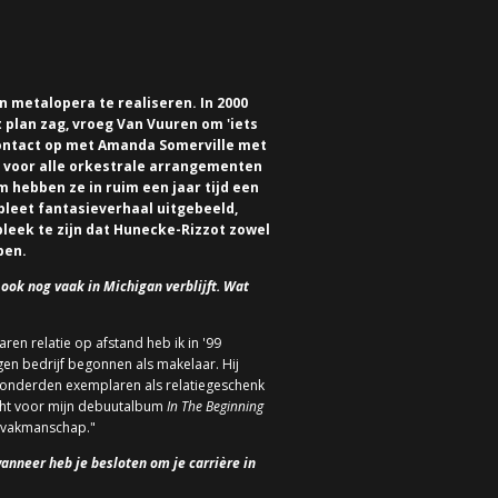
 metalopera te realiseren. In 2000
t plan zag, vroeg Van Vuuren om 'iets
contact op met Amanda Somerville met
t voor alle orkestrale arrangementen
 hebben ze in ruim een jaar tijd een
eet fantasieverhaal uitgebeeld,
bleek te zijn dat Hunecke-Rizzot zowel
ben.
 ook nog vaak in Michigan verblijft. Wat
jaren relatie op afstand heb ik in '99
gen bedrijf begonnen als makelaar. Hij
 honderden exemplaren als relatiegeschenk
zocht voor mijn debuutalbum
In The Beginning
en vakmanschap."
wanneer heb je besloten om je carrière in