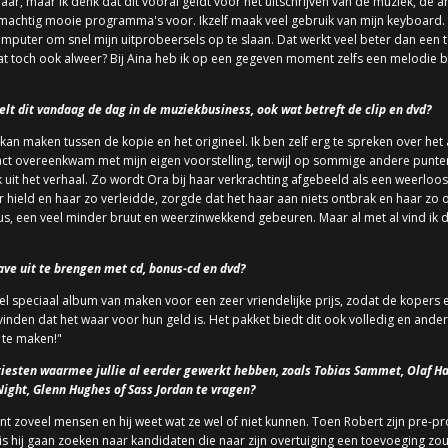
, maar ik denk dat dit vooral geldt voor het uitschrijven van de muziek, de 
achtig mooie programma's voor. Ikzelf maak veel gebruik van mijn keyboard. 
puter om snel mijn uitprobeersels op te slaan. Dat werkt veel beter dan een 
dat toch ook alweer? Bij Aina heb ik op een gegeven moment zelfs een melodie 
elt dit vandaag de dag in de muziekbusiness, ook wat betreft de clip en dvd?
il kan maken tussen de kopie en het origineel. Ik ben zelf erg te spreken over h
ct overeenkwam met mijn eigen voorstelling, terwijl op sommige andere punten
 uit het verhaal. Zo wordt Ora bij haar verkrachting afgebeeld als een weerloos,
ar hield en haar zo verleidde, zorgde dat het haar aan niets ontbrak en haar z
 een veel minder bruut en weerzinwekkend gebeuren. Maar al met al vind ik da
ave uit te brengen met cd, bonus-cd en dvd?
el speciaal album van maken voor een zeer vriendelijke prijs, zodat de kopers e
nden dat het waar voor hun geld is. Het pakket biedt dit ook volledig en ander
 te maken!"
artiesten waarmee jullie al eerder gewerkt hebben, zoals Tobias Sammet, Olaf 
ght, Glenn Hughes of Sass Jordan te vragen?
nt zoveel mensen en hij weet wat ze wel of niet kunnen. Toen Robert zijn pre-pro
 hij gaan zoeken naar kandidaten die naar zijn overtuiging een toevoeging zou