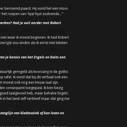
der beroemd paard. Hij vond het een mooi
der het roepen van: hya! hya! zodoende…"
erken? Had je ooit eerder met Robert
 niet waar ik moest beginnen. Ik had Robert
ierigst zou vinden als ik eerst met teksten
an je kennis van het Engels en Duits een
atuurlijk geregeld als koorzang in de gothic
 tafel. Ik vond dat bij dit verhaal ook een
t moest ook nog een heuse taal zijn.
den consequent toegepast. Ik ben bezig
n goed taalgevoel heb, maar behalve Engels
k in het land zelf verbleef maar dat ging me
 zanglijn van bladmuziek af kon lezen en