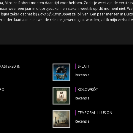
 Miro en Robert moeten daar tijd voor hebben. Zoals je weet zijn de eerste tw
r weer een jaar in dit project kunnen steken, weet ik op dit moment niet. Wat v
bijna zeker dat het bij
Days Of Rising Doom
zal blijven. Een paar mensen in Duits
 er inderdaad aan een tweede release gewerkt gaat worden, zal ik mijn verhaal
EMASTERED &
SPLAT!
Recensie
MPO
KOLOWRÓT
Recensie
TEMPORAL ILLUSION
Recensie