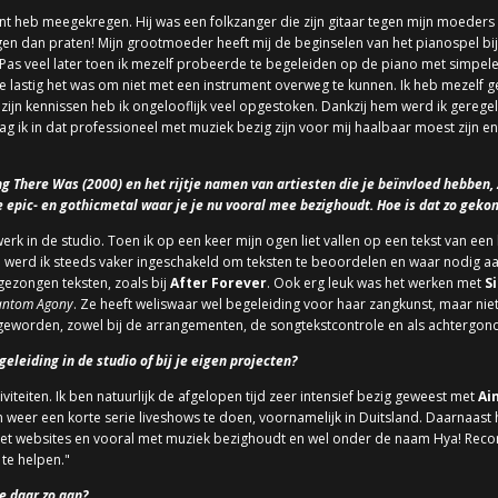
kant heb meegekregen. Hij was een folkzanger die zijn gitaar tegen mijn moeders 
en dan praten! Mijn grootmoeder heeft mij de beginselen van het pianospel bi
ien. Pas veel later toen ik mezelf probeerde te begeleiden op de piano met simp
 lastig het was om niet met een instrument overweg te kunnen. Ik heb mezelf 
zijn kennissen heb ik ongelooflijk veel opgestoken. Dankzij hem werd ik gereg
ag ik in dat professioneel met muziek bezig zijn voor mij haalbaar moest zijn 
g There Was (2000) en het rijtje namen van artiesten die je beïnvloed hebben, 
 epic- en gothicmetal waar je je nu vooral mee bezighoudt. Hoe is dat zo gek
werk in de studio. Toen ik op een keer mijn ogen liet vallen op een tekst van ee
n werd ik steeds vaker ingeschakeld om teksten te beoordelen en waar nodig a
 gezongen teksten, zoals bij
After Forever
. Ook erg leuk was het werken met
S
antom Agony
. Ze heeft weliswaar wel begeleiding voor haar zangkunst, maar nie
 geworden, zowel bij de arrangementen, de songtekstcontrole en als achtergon
eleiding in de studio of bij je eigen projecten?
viteiten. Ik ben natuurlijk de afgelopen tijd zeer intensief bezig geweest met
Ai
weer een korte serie liveshows te doen, voornamelijk in Duitsland. Daarnaast 
et websites en vooral met muziek bezighoudt en wel onder de naam Hya! Records
 te helpen."
e daar zo aan?