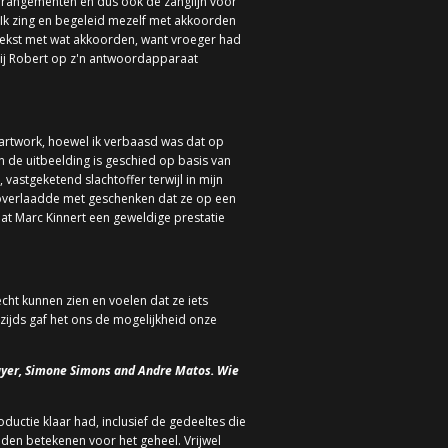
arrangementen en dus ook de zanglijn voor
Ik zing en begeleid mezelf met akkoorden
tekst met wat akkoorden, want vroeger had
bij Robert op z'n antwoordapparaat
et artwork, hoewel ik verbaasd was dat op
 de uitbeelding is geschied op basis van
 vastgeketend slachtoffer terwijl in mijn
o overlaadde met geschenken dat ze op een
t Marc Kinnert een geweldige prestatie
cht kunnen zien en voelen dat ze iets
zijds gaf het ons de mogelijkheid onze
Hayer, Simone Simons and Andre Matos. Wie
ductie klaar had, inclusief de gedeeltes die
den betekenen voor het geheel. Vrijwel