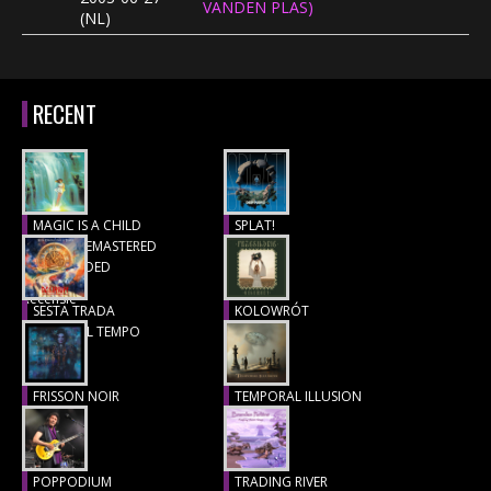
VANDEN PLAS)
(NL)
CONCERTBEZOEK
LINKS
RECENT
MAGIC IS A CHILD
SPLAT!
(1977), REMASTERED
Recensie
& EXTENDED
Recensie
SESTA TRADA
KOLOWRÓT
LUNGO IL TEMPO
Recensie
Recensie
FRISSON NOIR
TEMPORAL ILLUSION
Recensie
Recensie
POPPODIUM
TRADING RIVER