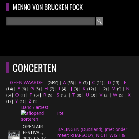
Overslaan en naar de algemene inhoud gaan
MENNO VON BRUCKEN FOCK
Zoeken
ZOEKVELD
HOME
HOOFDMENU
CONCERTEN
CURRICULUM
- GEEN WAARDE -
A
B
C
D
E
(2490)
|
(33)
|
(7)
|
(11)
|
(13)
|
RECENSIES
F
G
H
I
J
K
L
M
N
(14)
|
(6)
|
(5)
|
(7)
|
(4)
|
(3)
|
(12)
|
(2)
|
(9)
|
O
P
R
S
T
U
V
W
X
(6)
|
(1)
|
(6)
|
(9)
|
(12)
|
(8)
|
(3)
|
(3)
|
(5)
|
Y
Z
INTERVIEWS
(1)
|
(1)
|
(1)
Band / artiest
Titel
CONCERTEN
OPEN AIR
BALINGEN (Duitsland), (met onder
CONCERTFOTO'S
FESTIVAL,
meer: RHAPSODY, NIGHTWISH &
2003-06-27