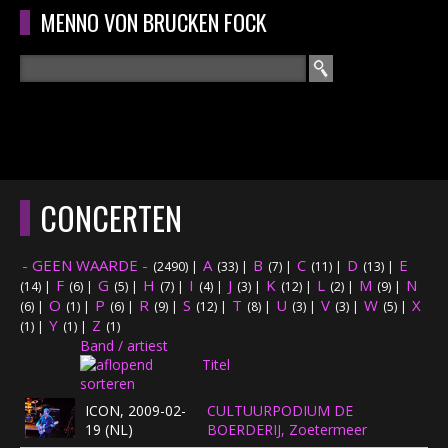
Overslaan en naar de algemene inhoud gaan
MENNO VON BRUCKEN FOCK
Zoeken
ZOEKVELD
HOME
HOOFDMENU
CONCERTEN
CURRICULUM
- GEEN WAARDE -
A
B
C
D
E
(2490)
|
(33)
|
(7)
|
(11)
|
(13)
|
RECENSIES
F
G
H
I
J
K
L
M
N
(14)
|
(6)
|
(5)
|
(7)
|
(4)
|
(3)
|
(12)
|
(2)
|
(9)
|
O
P
R
S
T
U
V
W
X
(6)
|
(1)
|
(6)
|
(9)
|
(12)
|
(8)
|
(3)
|
(3)
|
(5)
|
Y
Z
INTERVIEWS
(1)
|
(1)
|
(1)
Band / artiest
Titel
CONCERTEN
ICON, 2009-02-
CULTUURPODIUM DE
CONCERTFOTO'S
19 (NL)
BOERDERIJ, Zoetermeer