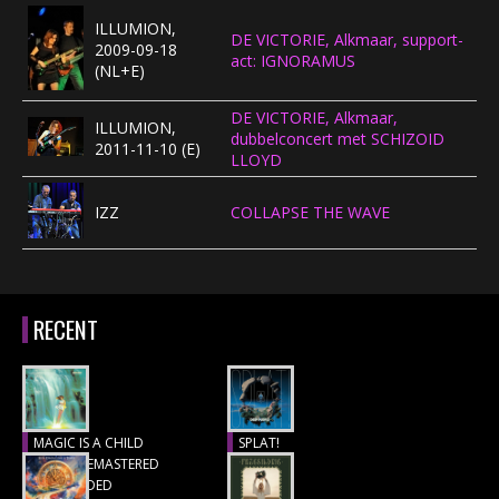
ILLUMION,
CONCERTBEZOEK
DE VICTORIE, Alkmaar, support-
2009-09-18
act: IGNORAMUS
(NL+E)
LINKS
DE VICTORIE, Alkmaar,
ILLUMION,
dubbelconcert met SCHIZOID
2011-11-10 (E)
LLOYD
IZZ
COLLAPSE THE WAVE
RECENT
MAGIC IS A CHILD
SPLAT!
(1977), REMASTERED
Recensie
& EXTENDED