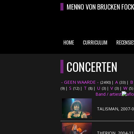
Overslaan en naar de algemene inhoud gaan
MENNO VON BRUCKEN FOC
HOME
CURRICULUM
RECENSIE
HOOFDMENU
CONCERTEN
- GEEN WAARDE -
A
B
(2490)
|
(33)
|
S
T
U
V
W
(9)
|
(12)
|
(8)
|
(3)
|
(3)
|
(5)
Band / artiest
TALISMAN, 2007-0
THERION, 2004-11