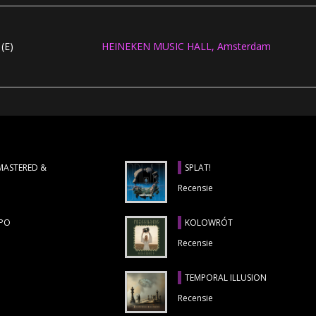
(E)
HEINEKEN MUSIC HALL, Amsterdam
EMASTERED &
SPLAT!
Recensie
MPO
KOLOWRÓT
Recensie
TEMPORAL ILLUSION
Recensie