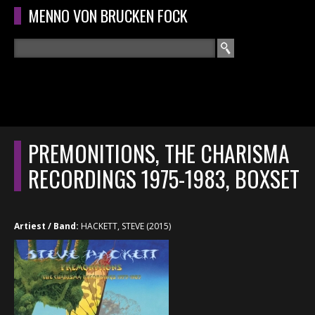
Overslaan en naar de algemene inhoud gaan
MENNO VON BRUCKEN FOCK
Zoeken
ZOEKVELD
HOME
HOOFDMENU
PREMONITIONS, THE CHARISMA
CURRICULUM
RECORDINGS 1975-1983, BOXSET
RECENSIES
Artiest / Band:
HACKETT, STEVE (2015)
INTERVIEWS
CONCERTEN
CONCERTFOTO'S