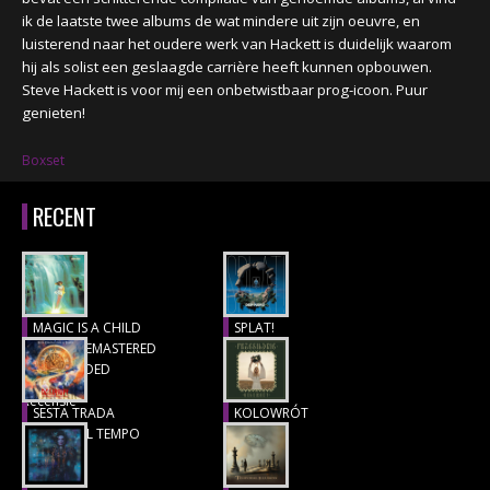
ik de laatste twee albums de wat mindere uit zijn oeuvre, en
luisterend naar het oudere werk van Hackett is duidelijk waarom
hij als solist een geslaagde carrière heeft kunnen opbouwen.
Steve Hackett is voor mij een onbetwistbaar prog-icoon. Puur
genieten!
Boxset
RECENT
MAGIC IS A CHILD
SPLAT!
(1977), REMASTERED
Recensie
& EXTENDED
Recensie
SESTA TRADA
KOLOWRÓT
LUNGO IL TEMPO
Recensie
Recensie