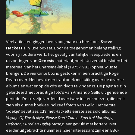
CONCERTBEZOEK
LINKS
Veel artiesten gingen hem voor, maar nu heeft ook
Steve
Hackett
zijn luxe boxset. Door de toegenomen belangstelling
voor zijn oudere werk, het gevolg van talrijke liveoptredens en
uitvoeringen van
Genesis
-materiaal, heeft Universal besloten het
materiaal van het Charisma-label (1975-1983) opnieuw uit te
brengen. De vierkante box is gestoken in een prachtige Roger
Dean-cover. Het bevat een fraai boek met uitleg over de diverse
albums en wat er op de cd’s en dvd’s te vinden is. De pagina’s zijn
gelardeerd met prachtige foto’s van Armando Gallo uit genoemde
periode. De cd’s zijn verdeeld over twee insteekhoezen, die eruit
zien als dunne boekjes inclusief foto’s van Gallo. Het eerste
‘boekje’ bevat zes cd’s met Hacketts eerste zes solo albums:
Voyage Of The Acolyte
,
Please Don’t Touch
,
Spectral Mornings
,
Defector
,
Cured
en
Highly Strung
, aangevuld met kortere, niet
eerder uitgebrachte nummers. Zeer interessant zijn een BBC-