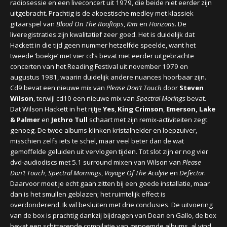
radiosessie en een liveconcert uit 1979, die beide niet eerder zijn
uitgebracht. Prachtig is de akoestische medley met klassiek
gitaarspel van
Blood On The Rooftops
,
Kim
en
Horizons
. De
liveregistraties zijn kwalitatief zeer goed. Het is duidelijk dat
Hackett in die tijd geen nummer hetzelfde speelde, want het
tweede ‘boekje’ met vier cd’s bevat niet eerder uitgebrachte
concerten van het Reading Festival uit november 1979 en
augustus 1981, waarin duidelijk andere nuances hoorbaar zijn.
Cd9 bevat een nieuwe mix van
Please Don’t Touch
door
Steven
Wilson
, terwijl cd10 een nieuwe mix van
Spectral Morings
bevat.
Dat Wilson Hackett in het rijtje
Yes
,
King Crimson
,
Emerson, Lake
& Palmer
en
Jethro Tull
schaart met zijn remix-activiteiten zegt
genoeg. De twee albums klinken kristalhelder en loepzuiver,
misschien zelfs iets te schel, maar veel beter dan de wat
gemoffelde geluiden uit vervlogen tijden. Tot slot zijn er nog vier
dvd-audiodiscs met 5.1 surround mixen van Wilson van
Please
Don’t Touch
,
Spectral Mornings
,
Voyage Of The Acolyte
en
Defector
.
Daarvoor moet je echt gaan zitten bij een goede installatie, maar
dan is het smullen geblazen; het ruimtelijk effect is
overdonderend. Ik wil besluiten met drie conclusies. De uitvoering
van de box is prachtig dankzij bijdragen van Dean en Gallo, de box
bevat een schitterende compilatie van genoemde albums, al vind