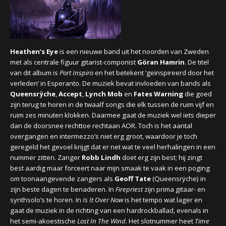
CONCERTBEZOEK
LINKS
Heathen’s Eye
is een nieuwe band uit het noorden van Zweden
met als centrale figuur gitarist-componist
Göran Hamrin
. De titel
van dit album is
Port Inspiro
en het betekent ‘geïnspireerd door het
verleden’ in Esperanto. De muziek bevat invloeden van bands als
Queensrÿche
,
Accept
,
Lynch Mob
en
Fates Warning
die goed
zijn terug te horen in de twaalf songs die elk tussen de ruim vijf en
ruim zes minuten klokken. Daarmee gaat de muziek wel iets dieper
dan de doorsnee rechttoe rechtaan AOR. Toch is het aantal
overgangen en intermezzo’s niet erg groot, waardoor je toch
geregeld het gevoel krijgt dat er net wat te veel herhalingen in een
nummer zitten. Zanger
Robb Lindh
doet erg zijn best; hij zingt
best aardig maar forceert naar mijn smaak te vaak in een poging
om toonaangevende zangers als
Geoff Tate
(Queensrÿche) in
zijn beste dagen te benaderen. In
Firepriest
zijn prima gitaar- en
synthsolo’s te horen. In
Is It Over Now
is het tempo wat lager en
gaat de muziek in de richting van een hardrockballad, evenals in
het semi-akoestische
Lost In The Wind
. Het slotnummer heet
Time