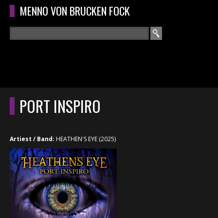
Overslaan en naar de algemene inhoud gaan
MENNO VON BRUCKEN FOCK
Zoeken
ZOEKVELD
HOME
HOOFDMENU
PORT INSPIRO
CURRICULUM
RECENSIES
Artiest / Band:
HEATHEN'S EYE (2025)
INTERVIEWS
CONCERTEN
CONCERTFOTO'S