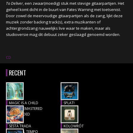
To Deliver
, een zwaar(moedig) stuk met stevige gitaarpartijen. Het
geheel komt dicht in de buurt van Fates Warning met toetsenist.
Door zowel de meervoudige gitaarpartijen als de zang, lijkt deze
muziek zonder backing track(s), extra muzikanten of
achtergrondzang nauwelijks live waar te maken, maar als
studioversie mag dit debuut zeker geslaagd genoemd worden.
CD
RECENT
MAGIC IS A CHILD
SPLAT!
(1977), REMASTERED
Recensie
& EXTENDED
Recensie
SESTA TRADA
KOLOWRÓT
LUNGO IL TEMPO