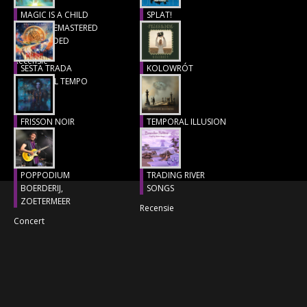
MAGIC IS A CHILD
SPLAT!
CONCERTBEZOEK
(1977), REMASTERED
Recensie
& EXTENDED
LINKS
Recensie
SESTA TRADA
KOLOWRÓT
LUNGO IL TEMPO
Recensie
Recensie
FRISSON NOIR
TEMPORAL ILLUSION
Recensie
Recensie
POPPODIUM
TRADING RIVER
BOERDERIJ,
SONGS
ZOETERMEER
Recensie
Concert