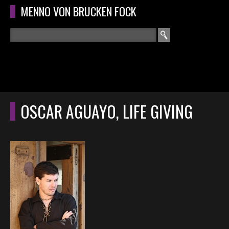
Overslaan en naar de algemene inhoud gaan
MENNO VON BRUCKEN FOCK
Zoeken
ZOEKVELD
HOME
HOOFDMENU
OSCAR AGUAYO, LIFE GIVING
CURRICULUM
RECENSIES
INTERVIEWS
CONCERTEN
CONCERTFOTO'S