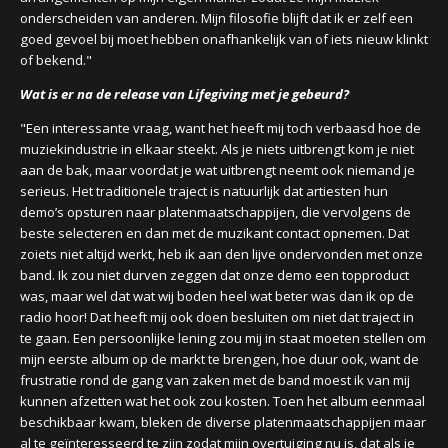
onderscheiden van anderen. Mijn filosofie blijft dat ik er zelf een
goed gevoel bij moet hebben onafhankelijk van of iets nieuw klinkt
of bekend."
Wat is er na de release van Lifegiving met je gebeurd?
"Een interessante vraag, want het heeft mij toch verbaasd hoe de
muziekindustrie in elkaar steekt. Als je niets uitbrengt kom je niet
aan de bak, maar voordat je wat uitbrengt neemt ook niemand je
serieus. Het traditionele traject is natuurlijk dat artiesten hun
demo’s opsturen naar platenmaatschappijen, die vervolgens de
beste selecteren en dan met de muzikant contact opnemen. Dat
zoiets niet altijd werkt, heb ik aan den lijve ondervonden met onze
band. Ik zou niet durven zeggen dat onze demo een topproduct
was, maar wel dat wat wij boden heel wat beter was dan ik op de
radio hoor! Dat heeft mij ook doen besluiten om niet dat traject in
te gaan. Een persoonlijke lening zou mij in staat moeten stellen om
mijn eerste album op de markt te brengen, hoe duur ook, want de
frustratie rond de gang van zaken met de band moest ik van mij
kunnen afzetten wat het ook zou kosten. Toen het album eenmaal
beschikbaar kwam, bleken de diverse platenmaatschappijen maar
al te geïnteresseerd te zijn zodat mijn overtuiging nu is, dat als je