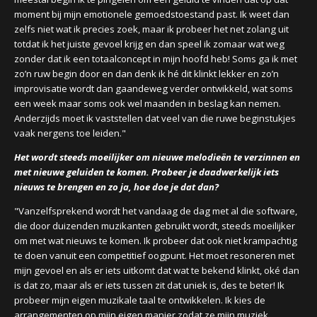
moment bij mijn emotionele gemoedstoestand past. Ik weet dan
zelfs niet wat ik precies zoek, maar ik probeer het net zolang uit
totdat ik het juiste gevoel krijg en dan speel ik zomaar wat weg
zonder dat ik een totaalconcept in mijn hoofd heb! Soms ga ik met
zo’n ruw begin door en dan denk ik hé dit klinkt lekker en zo’n
improvisatie wordt dan gaandeweg verder ontwikkeld, wat soms
een week maar soms ook wel maanden in beslag kan nemen.
Anderzijds moet ik vaststellen dat veel van die ruwe beginstukjes
vaak nergens toe leiden."
Het wordt steeds moeilijker om nieuwe melodieën te verzinnen en
met nieuwe geluiden te komen. Probeer je daadwerkelijk iets
nieuws te brengen en zo ja, hoe doe je dat dan?
"Vanzelfsprekend wordt het vandaag de dag met al die software,
die door duizenden muzikanten gebruikt wordt, steeds moeilijker
om met wat nieuws te komen. Ik probeer dat ook niet krampachtig
te doen vanuit een competitief oogpunt. Het moet resoneren met
mijn gevoel en als er iets uitkomt dat wat te bekend klinkt, oké dan
is dat zo, maar als er iets tussen zit dat uniek is, des te beter! Ik
probeer mijn eigen muzikale taal te ontwikkelen. Ik kies de
arrangementen op mijn eigen manier zodat ze mijn muziek