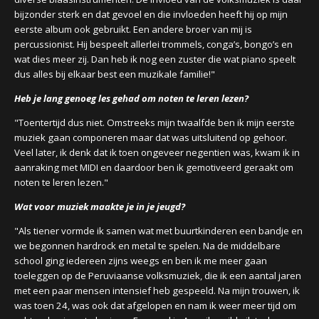
bijzonder sterk en dat gevoel en die invloeden heeft hij op mijn
eerste album ook gebruikt. Een andere broer van mij is
percussionist. Hij bespeelt allerlei trommels, conga’s, bongo’s en
wat dies meer zij. Dan heb ik nog een zuster die wat piano speelt
dus alles bij elkaar best een muzikale familie!"
Heb je lang genoeg les gehad om noten te leren lezen?
"Toentertijd dus niet. Omstreeks mijn twaalfde ben ik mijn eerste
muziek gaan componeren maar dat was uitsluitend op gehoor.
Veel later, ik denk dat ik toen ongeveer negentien was, kwam ik in
aanraking met MIDI en daardoor ben ik gemotiveerd geraakt om
noten te leren lezen."
Wat voor muziek maakte je in je jeugd?
"Als tiener vormde ik samen wat met buurtkinderen een bandje en
we begonnen hardrock en metal te spelen. Na de middelbare
school ging iedereen zijns weegs en ben ik me meer gaan
toeleggen op de Peruviaanse volksmuziek, die ik een aantal jaren
met een paar mensen intensief heb gespeeld. Na mijn trouwen, ik
was toen 24, was ook dat afgelopen en nam ik weer meer tijd om