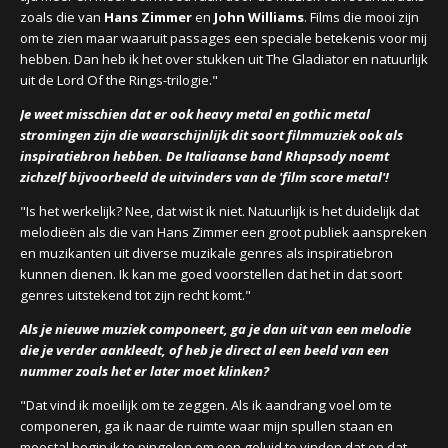
zoals die van
Hans Zimmer
en
John Williams
. Films die mooi zijn
om te zien maar waaruit passages een speciale betekenis voor mij
hebben. Dan heb ik het over stukken uit The Gladiator en natuurlijk
uit de Lord Of the Rings-trilogie."
Je weet misschien dat er ook heavy metal en gothic metal
stromingen zijn die waarschijnlijk dit soort filmmuziek ook als
inspiratiebron hebben. De Italiaanse band Rhapsody noemt
zichzelf bijvoorbeeld de uitvinders van de 'film score metal'!
"Is het werkelijk? Nee, dat wist ik niet. Natuurlijk is het duidelijk dat
melodieën als die van Hans Zimmer een groot publiek aanspreken
en muzikanten uit diverse muzikale genres als inspiratiebron
kunnen dienen. Ik kan me goed voorstellen dat het in dat soort
genres uitstekend tot zijn recht komt."
Als je nieuwe muziek componeert, ga je dan uit van een melodie
die je verder aankleedt, of heb je direct al een beeld van een
nummer zoals het er later moet klinken?
"Dat vind ik moeilijk om te zeggen. Als ik aandrang voel om te
componeren, ga ik naar de ruimte waar mijn spullen staan en
meestal begin ik te pingelen om een geluid te vinden dat op dat