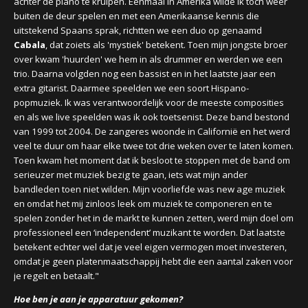
achter de piano te kruipen. Eenmaal in Amerika wilde ik toch weer
buiten de deur spelen en met een Amerikaanse kennis die
uitstekend Spaans sprak, richtten we een duo op genaamd
Cabala
, dat zoiets als 'mystiek' betekent. Toen mijn jongste broer
over kwam 'huurden' we hem in als drummer en werden we een
trio. Daarna volgden nog een bassist en in het laatste jaar een
extra gitarist. Daarmee speelden we een soort Hispano-
popmuziek. Ik was verantwoordelijk voor de meeste composities
en als we live speelden was ik ook toetsenist. Deze band bestond
van 1999 tot 2004. De zangeres woonde in Californië en het werd
veel te duur om haar elke twee tot drie weken over te laten komen.
Toen kwam het moment dat ik besloot te stoppen met de band om
serieuzer met muziek bezig te gaan, iets wat mijn ander
bandleden toen niet wilden. Mijn voorliefde was new age muziek
en omdat het mij zinloos leek om muziek te componeren en te
spelen zonder het in de markt te kunnen zetten, werd mijn doel om
professioneel een ‘independent’ muzikant te worden. Dat laatste
betekent echter wel dat je veel eigen vermogen moet investeren,
omdat je geen platenmaatschappij hebt die een aantal zaken voor
je regelt en betaalt."
Hoe ben je aan je apparatuur gekomen?