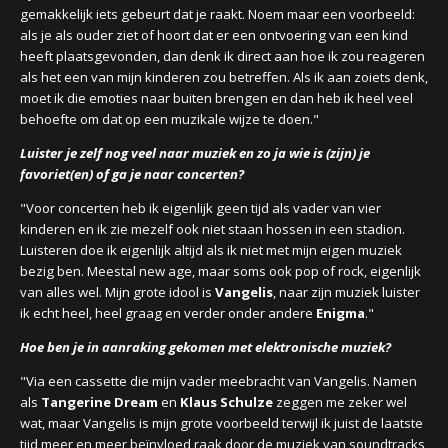
gemakkelijk iets gebeurt dat je raakt. Noem maar een voorbeeld:
als je als ouder ziet of hoort dat er een ontvoering van een kind
heeft plaatsgevonden, dan denk ik direct aan hoe ik zou reageren
als het een van mijn kinderen zou betreffen. Als ik aan zoiets denk,
moet ik die emoties naar buiten brengen en dan heb ik heel veel
behoefte om dat op een muzikale wijze te doen."
Luister je zelf nog veel naar muziek en zo ja wie is (zijn) je
favoriet(en) of ga je naar concerten?
"Voor concerten heb ik eigenlijk geen tijd als vader van vier
kinderen en ik zie mezelf ook niet staan hossen in een stadion.
Luisteren doe ik eigenlijk altijd als ik niet met mijn eigen muziek
bezig ben. Meestal new age, maar soms ook pop of rock, eigenlijk
van alles wel. Mijn grote idool is
Vangelis
, naar zijn muziek luister
ik echt heel, heel graag en verder onder andere
Enigma
."
Hoe ben je in aanraking gekomen met elektronische muziek?
"Via een cassette die mijn vader meebracht van
Vangelis. Namen
als
Tangerine Dream
en
Klaus Schulze
zeggen me zeker wel
wat, maar Vangelis is mijn grote voorbeeld terwijl ik juist de laatste
tijd meer en meer beïnvloed raak door de muziek van soundtracks