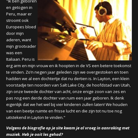
"Ik ben geboren
en getogen in
Peru, maar er
stroomt ook
Europees bloed
door mijn
aderen, want
mijn grootvader
was een
Italiaan. Peru is
erg arm en mijn vrouw en ik hoopten in de VS een betere toekomst
te vinden. Zo’n negen jaar geleden zijn we overgestoken en toen
hadden we al een dochtertje dat nu dertien is. In Layton, een klein
voorstadje ten noorden van Salt Lake City, de hoofdstad van Utah,
zijn onze tweede dochter van acht, onze enige zoon van zes en
pas nog een derde dochter van ruim een jaar geboren. Ik denk
eigenlijk dat we het wel bij vier kinderen zullen laten! We houden
van een beetje ruimte en frisse lucht en die zijn tot nu toe nog
uitstekend in Layton te vinden."
Volgens de biografie op je site kwam je al vroeg in aanraking met
muziek. Heb je ooit les gehad?