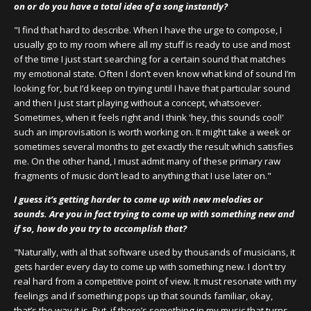
on or do you have a total idea of a song instantly?
"I find that hard to describe. When I have the urge to compose, I
usually go to my room where all my stuff is ready to use and most
of the time I just start searching for a certain sound that matches
my emotional state. Often I don’t even know what kind of sound I’m
looking for, but I’d keep on trying until I have that particular sound
and then I just start playing without a concept, whatsoever.
Sometimes, when it feels right and I think 'hey, this sounds cool!'
such an improvisation is worth working on. It might take a week or
sometimes several months to get exactly the result which satisfies
me. On the other hand, I must admit many of these primary raw
fragments of music don’t lead to anything that I use later on."
I guess it’s getting harder to come up with new melodies or
sounds. Are you in fact trying to come up with something new and
if so, how do you try to accomplish that?
"Naturally, with al that software used by thousands of musicians, it
gets harder every day to come up with something new. I don’t try
real hard from a competitive point of view. It must resonate with my
feelings and if something pops up that sounds familiar, okay,
that’s the way it is. But, if there’s something in my music that turns