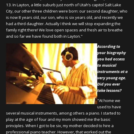
13. In Layton, a little suburb just north of Utah’s capitol Salt Lake
City, our other three children were born: our second daughter, who
is now 8 years old, our son, who is six years old, and recently we
had a third daughter. Actually I think we will stop expanding the
family right there! We love open spaces and fresh air to breathe
and so far we have found both in Layton."
According to
your biography
you had access
to musical
instruments at a
very young age.
Did you ever
take lessons?
"At home we
used to have
several musical instruments, among others a piano. I started to
play at the age of four and my mom showed me the basic
principles. When I got to be six, my mother decided to hire a
professional piano teacher. However, that worked out the