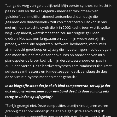
"Langs de weg van geleidelijkheid. Mijn eerste synthesizer kocht ik
pas in 1999 en dat was eigenlijk meer een ‘bibliotheek van
geluiden’, een multifunctioneel toetsenbord, dan dat je die
geluiden ook daadwerkelijk zelf kon modificeren. Dat kon ik pas
met mijn eerste echte synth die ik in 2002 kocht; toen wist ik welke
weg ik op moest, want ik moest en zou mijn ‘eigen’ geluiden
creëren! Het was een langzaam en voor mijn vrouw een pijnlijk
proces, want al die apparaten, software, keyboards, computers
zijn niet echt goedkoop en zij zag die investeringen met lede ogen
aan maar steunde me desondanks. Pas op aanraden van mijn
pianospelende broer kocht ik mijn derde toetsenbord en pas in
2005 een vierde. Deze hardwaresynthesizers combineer ik nu met
softwaresynthesizers en ik moet zeggen dat ik vandaag de dag
deze ‘virtuele’ synths meer en meer gebruik."
In de biografie staat dat je al als kind componeerde, terwijl je dat
ook als jong volwassene voor een band deed. Is daarvan nog iets
terug te vinden op Lifegiving?
"Eerlijk gezegd niet. Deze composities uit mijn kinderjaren waren
grappig maar ook kinderlijk, naïef en eigenlijk te eenvoudig. Ik
herinner me er bovendien nog maar één van, de rest ben ik allang