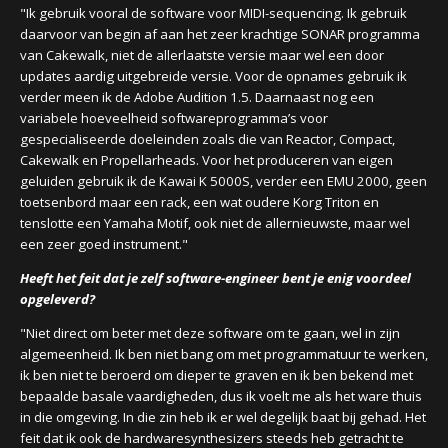
"Ik gebruik vooral de software voor MIDI-sequencing. Ik gebruik
daarvoor van begin af aan het zeer krachtige SONAR programma
van Cakewalk, niet de allerlaatste versie maar wel een door
updates aardig uitgebreide versie. Voor de opnames gebruik ik
verder meen ik de Adobe Audition 1.5. Daarnaast nog een
variabele hoeveelheid softwareprogramma’s voor
gespecialiseerde doeleinden zoals die van Reactor, Compact,
Cakewalk en Propellarheads. Voor het produceren van eigen
geluiden gebruik ik de Kawai K 5000S, verder een EMU 2000, geen
toetsenbord maar een rack, een wat oudere Korg Triton en
tenslotte een Yamaha Motif, ook niet de allernieuwste, maar wel
een zeer goed instrument."
Heeft het feit dat je zelf software-engineer bent je enig voordeel
opgeleverd?
"Niet direct om beter met deze software om te gaan, wel in zijn
algemeenheid. Ik ben niet bang om met programmatuur te werken,
ik ben niet te beroerd om dieper te graven en ik ben bekend met
bepaalde basale vaardigheden, dus ik voelt me als het ware thuis
in die omgeving. In die zin heb ik er wel degelijk baat bij gehad. Het
feit dat ik ook de hardwaresynthesizers steeds heb getracht te