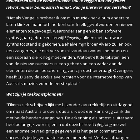
beluisteren van de eerste stukken zou ik zeggen dat het geheel
ietwat minder bombastisch klinkt. Kun je hierover wat vertellen?
"Net als Vangelis probeer ik om mijn muziek per album anders te
laten klinken maar toch herkenbaar. In elk geval worden er nieuwe
elementen toegevoegd, waaronder zang en ik ben software
synths gaan gebruiken, terwijl
Lifegiving
alleen met hardware
synths tot stand is gekomen. Behalve mijn broer Alvaro zullen ook
een zangeres, die niet ver van mij vandaan woont, meedoen en
een sopraan die ik nog moet vinden. Wat betreft de teksten: een
van de nieuwe nummers is een gebed van een vader aan de
elementen die om bescherming van zijn dochter vraagt. Overigens
heeft CD Baby de exclusieve rechten voor de internetverkoop van
Australis-muziek voor de eerste plaat."
Wat zijn je toekomstplannen?
"Filmmuziek schrijven lijkt me bijzonder aantrekkelijk en uitdagend
om naast Australis te doen, dus als ik ooit een kans krijg zal ik die
met beide handen aangrijpen. De erkenning als artiest is uiteraard
heel belangrijk voor mij en in dat opzicht heeft
Lifegiving
me wel
een enorme bevrediging gegeven al is het geen commercieel
succes als je de gemaakte kosten meerekent. Veel zal afhangen