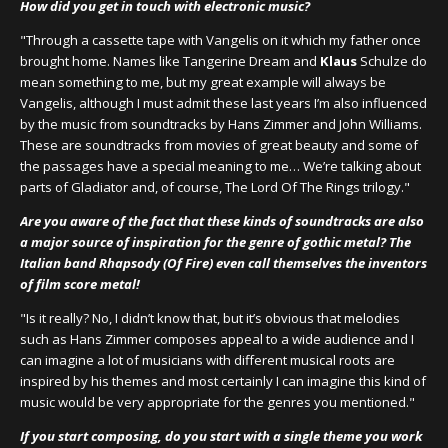
How did you get in touch with electronic music?
"Through a cassette tape with Vangelis on it which my father once
brought home. Names like
Tangerine Dream
and
Klaus
Schulze
do
mean something to me, but my great example will always be
Vangelis, although I must admit these last years I’m also influenced
by the music from soundtracks by
Hans Zimmer
and
John Williams
.
These are soundtracks from movies of great beauty and some of
the passages have a special meaning to me… We’re talking about
parts of Gladiator and, of course, The Lord Of The Rings trilogy."
Are you aware of the fact that these kinds of soundtracks are also
a major source of inspiration for the genre of gothic metal? The
Italian band Rhapsody (Of Fire) even call themselves the inventors
of film score metal!
"Is it really? No, I didn’t know that, but it’s obvious that melodies
such as Hans Zimmer composes appeal to a wide audience and I
can imagine a lot of musicians with different musical roots are
inspired by his themes and most certainly I can imagine this kind of
music would be very appropriate for the genres you mentioned."
If you start composing, do you start with a single theme you work