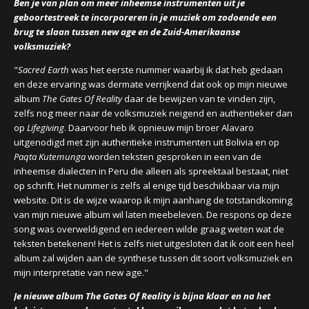
Ben je van plan om meer inheemse instrumenten uit je
geboortestreek te incorporeren in je muziek om zodoende een
brug te slaan tussen new age en de Zuid-Amerikaanse
volksmuziek?
"
Sacred Earth
was het eerste nummer waarbij ik dat heb gedaan
en deze ervaring was dermate verrijkend dat ook op mijn nieuwe
album
The Gates Of Reality
daar de bewijzen van te vinden zijn,
zelfs nog meer naar de volksmuziek neigend en authentieker dan
op
Lifegiving
. Daarvoor heb ik opnieuw mijn broer Alavaro
uitgenodigd met zijn authentieke instrumenten uit Bolivia en op
Paqta Kutemunga
worden teksten gesproken in een van de
inheemse dialecten in Peru die alleen als spreektaal bestaat, niet
op schrift. Het nummer is zelfs al enige tijd beschikbaar via mijn
website. Dit is de wijze waarop ik mijn aanhang de totstandkoming
van mijn nieuwe album wil laten meebeleven. De respons op deze
song was overweldigend en iedereen wilde graag weten wat de
teksten betekenen! Het is zelfs niet uitgesloten dat ik ooit een heel
album zal wijden aan de synthese tussen dit soort volksmuziek en
mijn interpretatie van new age."
Je nieuwe album The Gates Of Reality is bijna klaar en na het