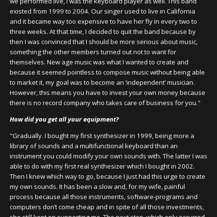
we performed live, I was the keyboard player as well. This band
existed from 1999 to 2004. Our singer used to live in California
and it became way too expensive to have her fly in every two to
three weeks. At that time, I decided to quit the band because by
then I was convinced that I should be more serious about music,
something the other members turned out not to want for
themselves. New age music was what I wanted to create and
because it seemed pointless to compose music without being able
to market it, my goal was to become an ‘independent’ musician.
However, this means you have to invest your own money because
there is no record company who takes care of business for you."
How did you get all your equipment?
"Gradually. I bought my first synthesizer in 1999, being more a
library of sounds and a multifunctional keyboard than an
instrument you could modify your own sounds with. The latter I was
able to do with my first real synthesizer which I bought in 2002.
Then I knew which way to go, because I just had this urge to create
my own sounds. It has been a slow and, for my wife, painful
process because all those instruments, software-programs and
computers don’t come cheap and in spite of all those investments,