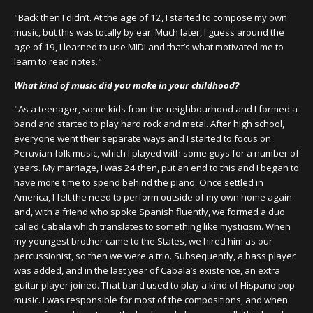
"Back then I didn’t. At the age of 12, I started to compose my own
music, but this was totally by ear. Much later, I guess around the
age of 19, I learned to use MIDI and that’s what motivated me to
learn to read notes."
What kind of music did you make in your childhood?
"As a teenager, some kids from the neighbourhood and I formed a
band and started to play hard rock and metal. After high school,
everyone went their separate ways and I started to focus on
Peruvian folk music, which I played with some guys for a number of
years. My marriage, I was 24 then, put an end to this and I began to
have more time to spend behind the piano. Once settled in
America, I felt the need to perform outside of my own home again
and, with a friend who spoke Spanish fluently, we formed a duo
called
Cabala
which translates to something like mysticism. When
my youngest brother came to the States, we hired him as our
percussionist, so then we were a trio. Subsequently, a bass player
was added, and in the last year of Cabala’s existence, an extra
guitar player joined. That band used to play a kind of Hispano pop
music. I was responsible for most of the compositions, and when