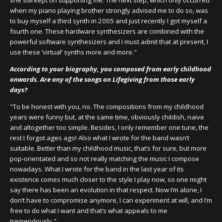
she still kept on supporting me. The next step, which only occurred
when my piano playing brother strongly advised me to do so, was
to buy myself a third synth in 2005 and just recently I got myself a
fourth one. These hardware synthesizers are combined with the
powerful software synthesizers and I must admit that at present, I
use these ‘virtual’ synths more and more."
According to your biography, you composed from early childhood
onwards. Are any of the songs on Lifegiving from those early
days?
"To be honest with you, no. The compositions from my childhood
years were funny but, at the same time, obviously childish, naïve
and altogether too simple. Besides, I only remember one tune, the
rest I forgot ages ago! Also what I wrote for the band wasn’t
suitable. Better than my childhood music, that’s for sure, but more
pop-orientated and so not really matching the music I compose
nowadays. What I wrote for the band in the last year of its
existence comes much closer to the style I play now, so one might
say there has been an evolution in that respect. Now I’m alone, I
don’t have to compromise anymore, I can experiment at will, and I’m
free to do what I want and that’s what appeals to me
tremendously."