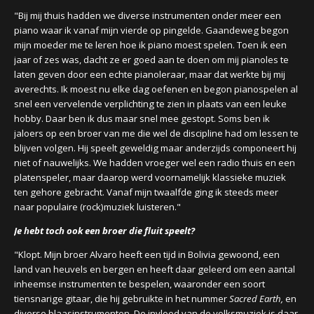
"Bij mij thuis hadden we diverse instrumenten onder meer een
piano waar ik vanaf mijn vierde op pingelde. Gaandeweg begon
mijn moeder me te leren hoe ik piano moest spelen. Toen ik een
jaar of zes was, dacht ze er goed aan te doen om mij pianoles te
laten geven door een echte pianoleraar, maar dat werkte bij mij
averechts. Ik moest nu elke dag oefenen en begon pianospelen al
snel een vervelende verplichting te zien in plaats van een leuke
hobby. Daar ben ik dus maar snel mee gestopt. Soms ben ik
jaloers op een broer van me die wel de discipline had om lessen te
blijven volgen. Hij speelt geweldig maar anderzijds componeert hij
niet of nauwelijks. We hadden vroeger wel een radio thuis en een
platenspeler, maar daarop werd voornamelijk klassieke muziek
ten gehore gebracht. Vanaf mijn twaalfde ging ik steeds meer
naar populaire (rock)muziek luisteren."
Je hebt toch ook een broer die fluit speelt?
"Klopt. Mijn broer Alvaro heeft een tijd in Bolivia gewoond, een
land van heuvels en bergen en heeft daar geleerd om een aantal
inheemse instrumenten te bespelen, waaronder een soort
tiensnarige gitaar, die hij gebruikte in het nummer
Sacred Earth,
en
diverse blaasinstrumenten. De invloed van de volksmuziek is daar