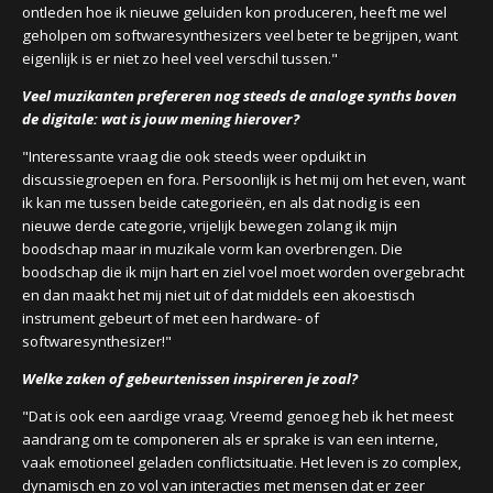
ontleden hoe ik nieuwe geluiden kon produceren, heeft me wel
geholpen om softwaresynthesizers veel beter te begrijpen, want
eigenlijk is er niet zo heel veel verschil tussen."
Veel muzikanten prefereren nog steeds de analoge synths boven
de digitale: wat is jouw mening hierover?
"Interessante vraag die ook steeds weer opduikt in
discussiegroepen en fora. Persoonlijk is het mij om het even, want
ik kan me tussen beide categorieën, en als dat nodig is een
nieuwe derde categorie, vrijelijk bewegen zolang ik mijn
boodschap maar in muzikale vorm kan overbrengen. Die
boodschap die ik mijn hart en ziel voel moet worden overgebracht
en dan maakt het mij niet uit of dat middels een akoestisch
instrument gebeurt of met een hardware- of
softwaresynthesizer!"
Welke zaken of gebeurtenissen inspireren je zoal?
"Dat is ook een aardige vraag. Vreemd genoeg heb ik het meest
aandrang om te componeren als er sprake is van een interne,
vaak emotioneel geladen conflictsituatie. Het leven is zo complex,
dynamisch en zo vol van interacties met mensen dat er zeer