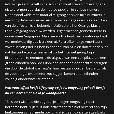
iets wilt, je eerst jezelf in de schulden moet steken om iets goeds
uit te brengen voordat de maatschappijen je serieus nemen.
Naderhand wilde men maar al te graag een van mijn nummers in
een compilatie verwerken en stukken in magazines plaatsen. Een
van de effecten is al bekend: in Azië zal via het Orange Music
Label
Lifegiving
opnieuw worden uitgebracht en gedistribueerd in
onder meer Singapore, Maleisië en Thailand. Dat is natuurlijk best
wel merkwaardig dat ik als een uit Peru afkomstige Amerikaan
zoveel belangstelling heb in dat deel van Azië en dan te bedenken
dat die contacten geheel en al via het internet gelegd zijn!
Bijzonder om te noemen is de uitgave van een compilatie om een
groep eilanden nabij de Filippijnen onder de aandacht te brengen
die door de ‘global warming’ in hun bestaan worden bedreigd: als
de zeespiegel twee meter zou stijgen komen deze eilanden
volledig onder water te staan."
Wat voor effect heeft Lifegiving op jouw omgeving gehad? Ben je
nu een beroemdheid in je woonplaats?
"Er is een wijsheid die zegt dat je in eigen omgeving nooit
beroemd bent. Mijn muzikale activiteiten zijn niet bekend aan mijn
leefgemeenschap, mede ook omdat ik geen concerten geef, iets