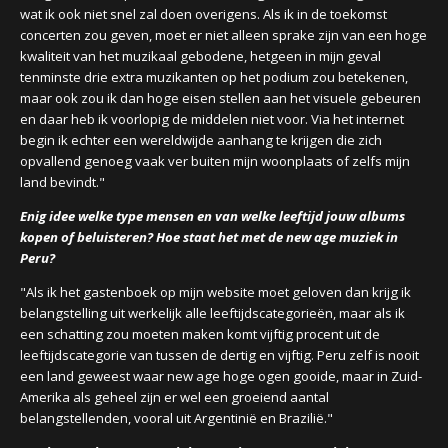
wat ik ook niet snel zal doen overigens. Als ik in de toekomst
concerten zou geven, moet er niet alleen sprake zijn van een hoge
kwaliteit van het muzikaal gebodene, hetgeen in mijn geval
tenminste drie extra muzikanten op het podium zou betekenen,
maar ook zou ik dan hoge eisen stellen aan het visuele gebeuren
en daar heb ik voorlopig de middelen niet voor. Via het internet
begin ik echter een wereldwijde aanhang te krijgen die zich
opvallend genoeg vaak ver buiten mijn woonplaats of zelfs mijn
land bevindt."
Enig idee welke type mensen en van welke leeftijd jouw albums
kopen of beluisteren? Hoe staat het met de new age muziek in
Peru?
"Als ik het gastenboek op mijn website moet geloven dan krijg ik
belangstelling uit werkelijk alle leeftijdscategorieën, maar als ik
een schatting zou moeten maken komt vijftig procent uit de
leeftijdscategorie van tussen de dertig en vijftig. Peru zelf is nooit
een land geweest waar new age hoge ogen gooide, maar in Zuid-
Amerika als geheel zijn er wel een groeiend aantal
belangstellenden, vooral uit Argentinië en Brazilië."