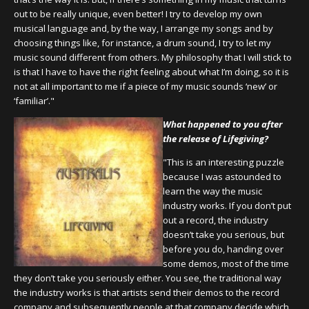
out to be really unique, even better! I try to develop my own
musical language and, by the way, I arrange my songs and by
choosing things like, for instance, a drum sound, I try to let my
music sound different from others. My philosophy that I will stick to
is that I have to have the right feeling about what I’m doing, so it is
not at all important to me if a piece of my music sounds ‘new’ or
‘familiar’."
What happened to you after
the release of Lifegiving?
"This is an interesting puzzle
because I was astounded to
learn the way the music
industry works. If you don’t put
out a record, the industry
doesn’t take you serious, but
before you do, handing over
some demos, most of the time
they don’t take you seriously either. You see, the traditional way
the industry works is that artists send their demos to the record
company and subsequently people at that company decide which