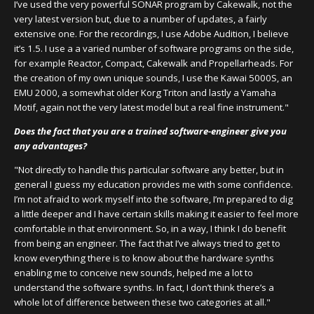
I’ve used the very powerful SONAR program by Cakewalk, not the
very latest version but, due to a number of updates, a fairly
extensive one. For the recordings, I use Adobe Audition, I believe
it’s 1.5. I use a a varied number of software programs on the side,
for example Reactor, Compact, Cakewalk and Propellarheads. For
the creation of my own unique sounds, I use the Kawai 5000S, an
EMU 2000, a somewhat older Korg Triton and lastly a Yamaha
Motif, again not the very latest model but a real fine instrument."
Does the fact that you are a trained software-engineer give you
any advantages?
"Not directly to handle this particular software any better, but in
general I guess my education provides me with some confidence.
I’m not afraid to work myself into the software, I’m prepared to dig
a little deeper and I have certain skills making it easier to feel more
comfortable in that environment. So, in a way, I think I do benefit
from being an engineer. The fact that I’ve always tried to get to
know everything there is to know about the hardware synths
enabling me to conceive new sounds, helped me a lot to
understand the software synths. In fact, I don’t think there’s a
whole lot of difference between these two categories at all."