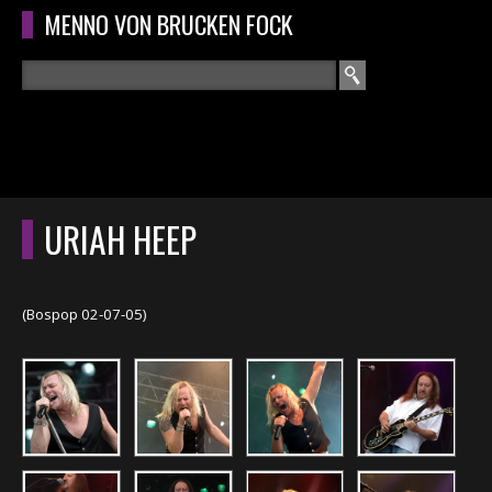
Overslaan en naar de algemene inhoud gaan
MENNO VON BRUCKEN FOCK
Zoeken
ZOEKVELD
HOME
HOOFDMENU
URIAH HEEP
CURRICULUM
RECENSIES
(Bospop 02-07-05)
INTERVIEWS
CONCERTEN
CONCERTFOTO'S