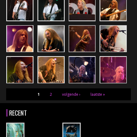
CONCERTBEZOEK
LINKS
PAGINA'S
1
2
volgende ›
laatste »
RECENT