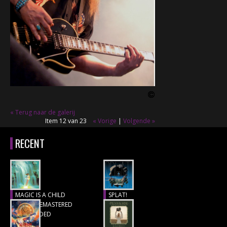
CONCERTBEZOEK
LINKS
« Terug naar de galerij
Item 12 van 23
« Vorige
|
Volgende »
RECENT
MAGIC IS A CHILD
SPLAT!
(1977), REMASTERED
Recensie
& EXTENDED