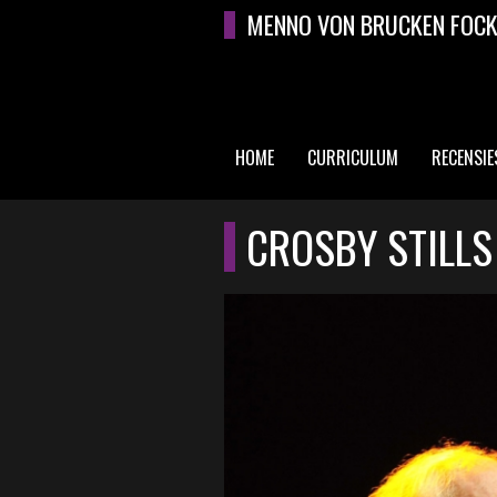
Overslaan en naar de algemene inhoud gaan
MENNO VON BRUCKEN FOC
HOME
CURRICULUM
RECENSIE
HOOFDMENU
CROSBY STILLS