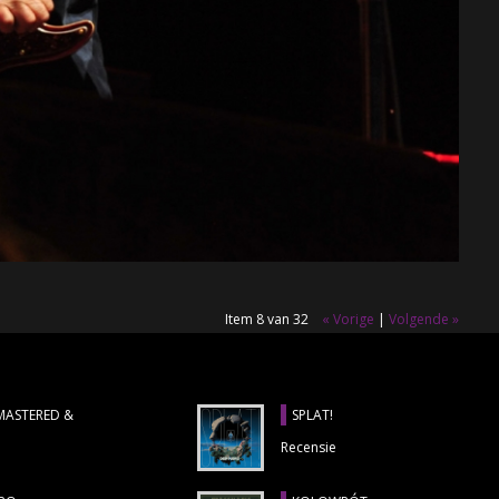
Item 8 van 32
« Vorige
|
Volgende »
EMASTERED &
SPLAT!
Recensie