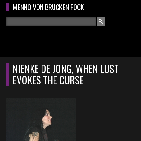
Overslaan en naar de algemene inhoud gaan
MENNO VON BRUCKEN FOCK
Zoeken
ZOEKVELD
HOME
HOOFDMENU
NIENKE DE JONG, WHEN LUST
CURRICULUM
EVOKES THE CURSE
RECENSIES
INTERVIEWS
CONCERTEN
CONCERTFOTO'S