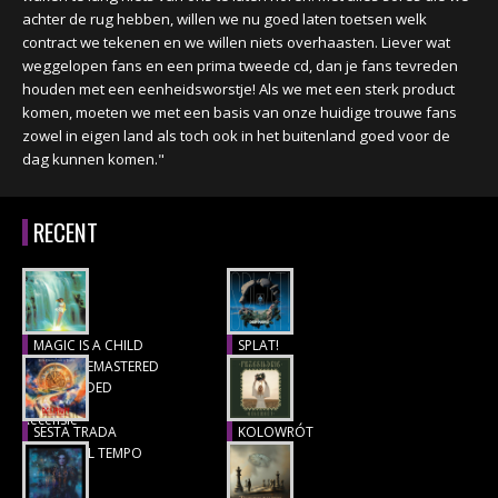
achter de rug hebben, willen we nu goed laten toetsen welk
contract we tekenen en we willen niets overhaasten. Liever wat
weggelopen fans en een prima tweede cd, dan je fans tevreden
houden met een eenheidsworstje! Als we met een sterk product
komen, moeten we met een basis van onze huidige trouwe fans
zowel in eigen land als toch ook in het buitenland goed voor de
dag kunnen komen."
RECENT
MAGIC IS A CHILD
SPLAT!
(1977), REMASTERED
Recensie
& EXTENDED
Recensie
SESTA TRADA
KOLOWRÓT
LUNGO IL TEMPO
Recensie
Recensie