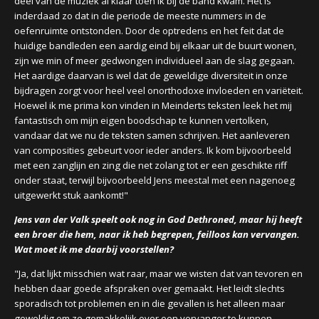
deel van de muziek al klaar toen ik bij de band kwam. Het is
inderdaad zo dat in die periode de meeste nummers in de
oefenruimte ontstonden. Door de optredens en het feit dat de
huidige bandleden een aardig eind bij elkaar uit de buurt wonen,
zijn we min of meer gedwongen individueel aan de slag gegaan.
Het aardige daarvan is wel dat de geweldige diversiteit in onze
bijdragen zorgt voor heel veel onorthodoxe invloeden en variëteit.
Hoewel ik me prima kon vinden in Meinderts teksten leek het mij
fantastisch om mijn eigen boodschap te kunnen vertolken,
vandaar dat we nu de teksten samen schrijven. Het aanleveren
van composities gebeurt voor ieder anders. Ik kom bijvoorbeeld
met een zanglijn en zing die net zolang tot er een geschikte riff
onder staat, terwijl bijvoorbeeld Jens meestal met een nagenoeg
uitgewerkt stuk aankomt!"
Jens van der Valk speelt ook nog in God Dethroned, maar hij heeft
een broer die hem, naar ik heb begrepen, feilloos kan vervangen.
Wat moet ik me daarbij voorstellen?
"Ja, dat lijkt misschien wat raar, maar we wisten dat van tevoren en
hebben daar goede afspraken over gemaakt. Het leidt slechts
sporadisch tot problemen en in die gevallen is het alleen maar
geweldig om zo gemakkelijk over een vervanger te kunnen