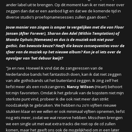
ander label uit te brengen. Op dit moment kan ik er niet meer over
zeggen dan dat er een aanbod ligt en dat we de komende tijd in
diverse studio’s proefopnamesessies zullen gaan doen."
Jouw manier van zingen is amper te vergelijken met die van Floor
Jansen (After Forever), Sharon den Adel (Within Temptation) of
Manda Ophuis (Nemesea) en dus is de muziek ook niet puur
gothic. Een bewuste keuze? Heeft die keuze consequenties voor de
sfeer van de muziek op het nieuwe album? Kun je al iets over de
opvolger van ‘het debuur kwijt?
"Ja en nee. Hoewel ik vind dat de zangeressen van de
Nederlandse bands het fantastisch doen, kan ik dat niet zeggen
van alle gothicbands uit het buitenland zeggen. Ik zing zelf het
liefst meer als een rockzangeres.
Nancy Wilson
(Heart) behoort
tot mijn favorieten. Omdat ik het gebruik van de kopstem niet mijn
sterkste punt vind, probeer ik die ook niet meer dan strikt
noodzakelijk te gebruiken. We hebben nu zo’n vijftien nieuwe
stukken klaar en we willen er ook minimaal vijftien opnemen, liefst
nog iets meer, zodat we wat reserve hebben. Misschien brengen
we een single uit met wat extra tracks die niet op de cd zullen
komen, maar het geeft ons ook de mogelijkheid om in een later