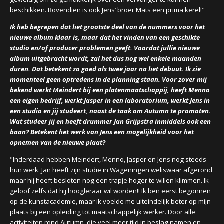
beschikken. Bovendien is ook Jens’ broer Mats een prima kerel!"
Ik heb begrepen dat het grootste deel van de nummers voor het
nieuwe album klaar is, maar dat het vinden van een geschikte
studio en/of producer problemen geeft. Voordat jullie nieuwe
album uitgebracht wordt, zal het dus nog wel enkele maanden
duren. Dat betekent zo goed als twee jaar na het debuut. Ik zie
momenteel geen optredens in de planning staan. Voor zover mij
bekend werkt Meindert bij een platenmaatschappij, heeft Menno
een eigen bedrijf, werkt Jasper in een laboratorium, werkt Jens in
een studio en jij studeert, naast de taak om Autumn te promoten.
Wat studeer jij en heeft drummer Jan Grijpstra inmiddels ook een
baan? Betekent het werk van Jens een mogelijkheid voor het
opnemen van de nieuwe plaat?
"Inderdaad hebben Meindert, Menno, Jasper en Jens nog steeds
hun werk. Jan heeft zijn studie in Wageningen weliswaar afgerond
maar hij heeft besloten nog een trapje hoger te willen klimmen. Ik
geloof zelfs dat hij hoogleraar wil worden!! Ik ben eerst begonnen
op de kunstacademie, maar ik voelde me uiteindelijk beter op mijn
plaats bij een opleiding tot maatschappelijk werker. Door alle
activiteiten rond Autumn, die veel meer tijd in beslag namen en