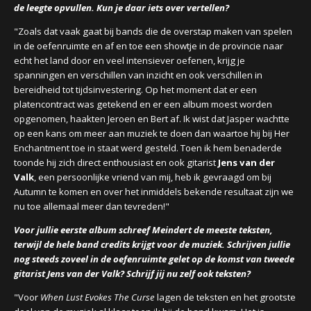
de leegte opvullen. Kun je daar iets over vertellen?
"Zoals dat vaak gaat bij bands die de overstap maken van spelen
in de oefenruimte en af en toe een showtje in de provincie naar
echt het land door en veel intensiever oefenen, krijg je
spanningen en verschillen van inzicht en ook verschillen in
bereidheid tot tijdsinvestering. Op het moment dat er een
platencontract was getekend en er een album moest worden
opgenomen, haakten Jeroen en Bert af. Ik wist dat Jasper wachtte
op een kans om meer aan muziek te doen dan waartoe hij bij Her
Enchantment toe in staat werd gesteld. Toen ik hem benaderde
toonde hij zich direct enthousiast en ook gitarist
Jens van der
Valk
, een persoonlijke vriend van mij, heb ik gevraagd om bij
Autumn te komen en over het inmiddels bekende resultaat zijn we
nu toe allemaal meer dan tevreden!"
Voor jullie eerste album schreef Meindert de meeste teksten,
terwijl de hele band credits krijgt voor de muziek. Schrijven jullie
nog steeds zoveel in de oefenruimte gelet op de komst van tweede
gitarist Jens van der Valk? Schrijf jij nu zelf ook teksten?
"Voor
When Lust Evokes The Curse
lagen de teksten en het grootste