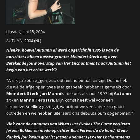
CONCERTBEZOEK
LINKS
dinsdag, juni 15, 2004
AUTUMN, 2004 (NL)
Nienke, hoewel Autumn al werd opgericht in 1995 is van de
oprichters alleen bassist-grunter Meindert Sterk nog over.
Betekende jouw overstap van Her Enchantment naar Autumn het
begin van het echte werk’?
"Als ik ‘ja’ zou zeggen, zou dat niet helemaal fair zijn. De muziek
die we de afgelopen twee jaar gespeeld hebben is gemaakt door
Meindert Sterk
,
Jan Munnik
- die ook al sinds 1997 bij
Autumn
zit - en
Menno Terpstra
. Mijn komst heeft wel voor een
stroomversnelling gezorgd, waardoor we veel meer zijn gaan
optreden en we hebben uiteraard ons debuutalbum opgenomen."
Vlak voor de opnames van When Lust Evokes The Curse verlieten
Jeroen Bakker en mede-oprichter Bert Ferwerda de band. Mede
dankzij jou kwam gitarist Jasper Koenders (ex-Her Enchantment)