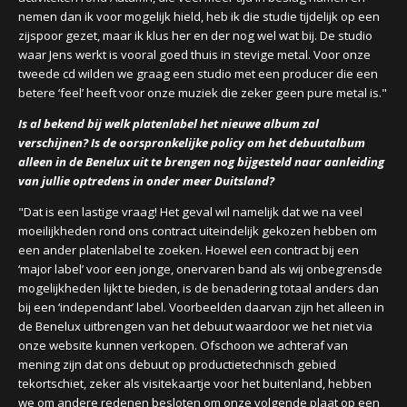
nemen dan ik voor mogelijk hield, heb ik die studie tijdelijk op een
zijspoor gezet, maar ik klus her en der nog wel wat bij. De studio
waar Jens werkt is vooral goed thuis in stevige metal. Voor onze
tweede cd wilden we graag een studio met een producer die een
betere ‘feel’ heeft voor onze muziek die zeker geen pure metal is."
Is al bekend bij welk platenlabel het nieuwe album zal
verschijnen? Is de oorspronkelijke policy om het debuutalbum
alleen in de Benelux uit te brengen nog bijgesteld naar aanleiding
van jullie optredens in onder meer Duitsland?
"Dat is een lastige vraag! Het geval wil namelijk dat we na veel
moeilijkheden rond ons contract uiteindelijk gekozen hebben om
een ander platenlabel te zoeken. Hoewel een contract bij een
‘major label’ voor een jonge, onervaren band als wij onbegrensde
mogelijkheden lijkt te bieden, is de benadering totaal anders dan
bij een ‘independant’ label. Voorbeelden daarvan zijn het alleen in
de Benelux uitbrengen van het debuut waardoor we het niet via
onze website kunnen verkopen. Ofschoon we achteraf van
mening zijn dat ons debuut op productietechnisch gebied
tekortschiet, zeker als visitekaartje voor het buitenland, hebben
we om andere redenen besloten om onze volgende plaat op een