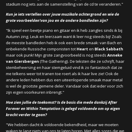
stadium nog iets aan de samenstelling van de cd te veranderen."
Kun je iets vertellen over jouw muzikale achtergrond en wie de
grote voorbeelden’van jou en de andere bandleden zijn?
"Ik speel een beetje piano en gitaar en ik heb zangles sinds ik bij
Autumn zing. Leuk en leerzaam want ik leer nog steeds bij! Zoals
de meeste bandleden heb ik ook een brede smaak: van Bach en
onbekende Russische componisten tot
Heart
en
Black Sabbath
maar ook punk! Mijn grote zangvoorbeeld is nog steeds
Anneke
van Giersbergen
(The Gathering). De teksten die ze schrijft, haar
stembeheersing en haar stemgeluid vind ik zo fantastisch dat ze
me telkens weer tot tranen toe roert als ik haar live zie! Ook de
andere leden hebben dus een uiteenlopende smaak maar metal
is wel de grootste gemene deler. Vandaar ook dat ieder voor zich
zijn eigen voorkeuren inbrengt."
Hoe zien jullie de toekomst? Is de basis die mede dankzij After
Forever en Within Temptation is gelegd voldoende om op eigen
kracht verder te gaan?
"We hebben dacht ik voldoende bekendheid, maar we moeten
waken te lang niets van ons te laten horen. Met alles sores die we