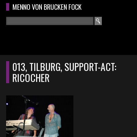
Overslaan en naar de algemene inhoud gaan
MENNO VON BRUCKEN FOCK
Zoeken
ZOEKVELD
HOME
HOOFDMENU
013, TILBURG, SUPPORT-ACT:
CURRICULUM
RICOCHER
RECENSIES
INTERVIEWS
CONCERTEN
CONCERTFOTO'S