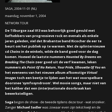
CONCERTBEZOEK
SAGA, 2004-11-01 (NL)
maandag, november 1, 2004
LINKS
NETWORK TOUR
De Tilburgse zaal 013
was behoorlijk goed gevuld met
liefhebbers van progressieve rock en evenals als enkele
jaren geleden, viel det Brabantse band
Ricocher
de eer te
beurt om het publiek op te warmen. Met de splinternieuwe
cd
Chains
in de winkels, wilde de band goed voor de dag
komen. Hoewel de laatste nummers
Haunted By Dreams
en
Breaking The Chain
zeer goed uit de verf kwamen, leken
nummers als
Point Of No Return
,
Your Pride
,
Slhouette Of You
en
het eveneens van
het nieuwe album afkomstige
Virtual
Images
toch een beetje te lijden aan het wat voorspelbare
doorsnee 'symfosyndroom'. Wel mooie songs, maar niet van
het kaliber dat een (inter)nationale doorbraak kan
bewerkstelligen.
Saga
begon de show - de tweede tijdens deze tour - wat onzeker.
Zanger
Michael Sadler
was zowaar even zijn tekst kwijt en de