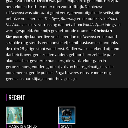
gitaar van
Ian Crichton
was jammerlijk slecht gestemd. Het vijftal
herstelde zich echter meer dan voortreffelijk. De nieuwe
cd
Network
was uiteraard goed vertegenwoordigd in de setlist, die
behalve nummers als
The Flyer
,
Runaway
en de oude kraker
You’re
Not Alone
als extra verrassing dat het album
Worlds Apart
integraal
werd gespeeld. Voor mijn gevoel toonde drummer
Christian
Simpson
zijn kunnen live veel meer dan op
Network
en de band
straalde nog steeds een aanstekelijk enthousiasme uit ondanks
de ruim 25-jarige staat van dienst. Sadler was uitstekend bij stem -
dat heb ik overigens zelden anders gehoord - en zelfs de paar
akoestisch uitgevoerde nummers, die vaak teloor gaan in
geroezemoes, vonden grote bijval van het regelmatig uit volle
borst meezingende publiek.
Saga bewees eens te meer nog
geenszins aan slijtage onderhevig te zijn.
RECENT
MAGIC IS A CHILD
SPLAT!