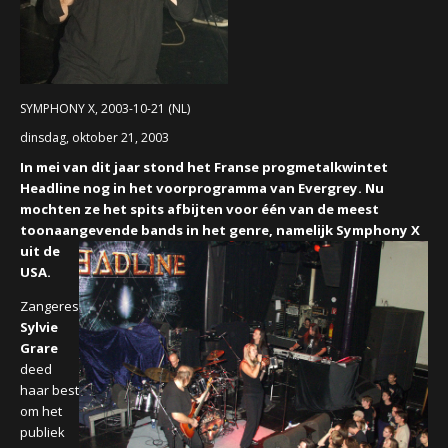
CONCERTBEZOEK
LINKS
SYMPHONY X, 2003-10-21 (NL)
dinsdag, oktober 21, 2003
In mei van dit jaar stond het Franse progmetalkwintet
Headline nog in het voorprogramma van Evergrey. Nu
mochten ze het spits afbijten voor één van de meest
toonaangevende bands in het genre, namelijk Sy
mphony X
uit de
USA.
Zangeres
Sylvie
Grare
deed
haar best
om het
publiek