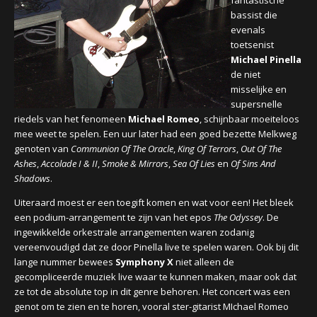
bassist die
evenals
toetsenist
Michael Pinella
de niet
misselijke en
supersnelle
riedels van het fenomeen
Michael Romeo
, schijnbaar moeiteloos
mee weet te spelen.
Een uur later had een goed bezette Melkweg
genoten van
Communion Of The Oracle
,
King Of Terrors
,
Out Of The
Ashes
,
Accolade I & II
,
Smoke & Mirrors
,
Sea Of Lies
en
Of Sins And
Shadows
.
Uiteraard moest er een toegift komen en wat voor een! Het bleek
een podium-arrangement te zijn van het epos
The Odyssey
. De
ingewikkelde orkestrale arrangementen waren zodanig
vereenvoudigd dat ze door Pinella live te spelen waren. Ook bij dit
lange nummer bewees
Symphony X
niet alleen de
gecompliceerde muziek live waar te kunnen maken, maar ook dat
ze tot de absolute top in dit genre behoren. Het concert was e
en
genot om te zien en te horen, vooral ster-gitarist MIchael Romeo