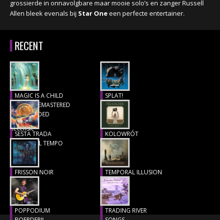
grossierde in onnavolgbare maar mooie solo’s en zanger Russell
Allen bleek evenals bij
Star One
een perfecte entertainer.
RECENT
MAGIC IS A CHILD
SPLAT!
(1977), REMASTERED
Recensie
& EXTENDED
Recensie
SESTA TRADA
KOLOWRÓT
LUNGO IL TEMPO
Recensie
Recensie
FRISSON NOIR
TEMPORAL ILLUSION
Recensie
Recensie
POPPODIUM
TRADING RIVER
BOERDERIJ,
SONGS