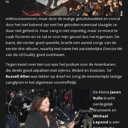
te
enthousiasmeren, maar door de matige geluidskwaliteit en vooral
door het niet bekend zijn met het geboden materiaal slaagde ze
daar niet geheel in.
Haar zang is niet onprettig, maar ze moest te
vaak forceren en ze zat er voor mijn gevoel dus net tegenaan. D
e
band, die verder goed speelde, bracht een aantal songs van de
eerste drie albums, waarbij met name het aanstekelijke
Exorcise Me
van de cd Duality
goed overkwam.
Tegen kwart over tien uur was het podium voor de Amerikanen,
die direkt goed uitpakten met
Inferno
,
Wicked
en
Evolution
. ‘Sir’
Russell Allen
was lekker op dreef en zong de meestentijds lastige
zanglijnen in het algemeen voortreffelijk.
De kleine
Jason
Rullo
bracht
oerdegelijk
drumwerk en
MIchael
Lepond
is een
fantastische