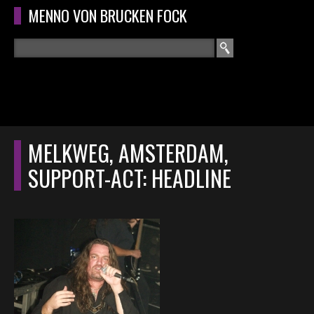
Overslaan en naar de algemene inhoud gaan
MENNO VON BRUCKEN FOCK
Zoeken
ZOEKVELD
HOME
HOOFDMENU
MELKWEG, AMSTERDAM,
CURRICULUM
SUPPORT-ACT: HEADLINE
RECENSIES
INTERVIEWS
CONCERTEN
CONCERTFOTO'S